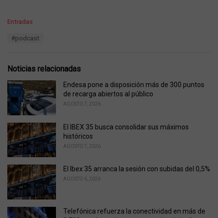
C
Entradas
a
T
#podcast
t
a
e
g
g
s
o
Noticias relacionadas
:
r
i
Endesa pone a disposición más de 300 puntos
e
de recarga abiertos al público
s
AGOSTO 7, 2026
:
El IBEX 35 busca consolidar sus máximos
históricos
AGOSTO 7, 2026
El Ibex 35 arranca la sesión con subidas del 0,5%
AGOSTO 6, 2026
Telefónica refuerza la conectividad en más de