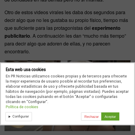
Otro de estos videos virales les daba dos segundos para
decir algo que no les gustaba su propio físico, tiempo más
que suficiente para las protagonistas del
experimento
publicitario
. A continuación les dan “mucho más tiempo”
para decir algo que adoren de ellas, y no parecen
encontrarlo.
Esta web usa cookies
En PR Noticias utilizamos cookies propias y de terceros para ofrecerte
la mejor experiencia de usuario posible al recordar tus preferencias,
elaborar estadísticas de uso y ofrecerte publicidad basada en tus
hábitos de navegación (por ejemplo, páginas visitadas). Puedes aceptar
todas las cookies pulsando en el botón “Aceptar” o configurarlas
clicando en "Configurar".
Política de cookies
Configurar
Rechazar
Aceptar