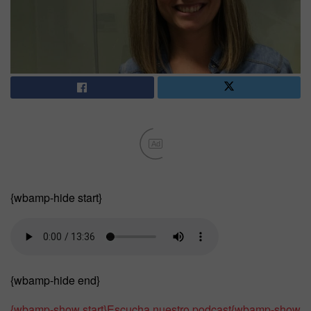
Ad
{wbamp-hide start}
{wbamp-hide end}
{wbamp-show start}
Escucha nuestro podcast
{wbamp-show