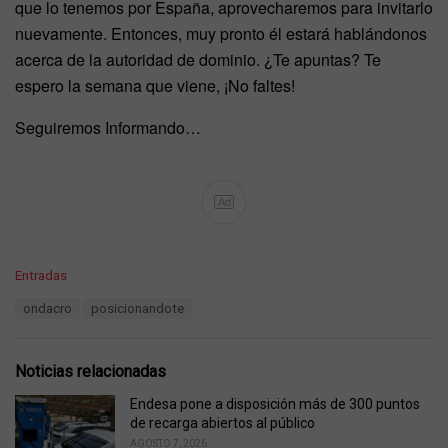
que lo tenemos por España, aprovecharemos para invitarlo
nuevamente. Entonces, muy pronto él estará hablándonos
acerca de la autoridad de dominio. ¿Te apuntas? Te
espero la semana que viene, ¡No faltes!
Seguiremos Informando…
Ad
C
Entradas
a
T
ondacro
posicionandote
t
a
e
g
g
s
o
Noticias relacionadas
:
r
i
Endesa pone a disposición más de 300 puntos
e
de recarga abiertos al público
s
AGOSTO 7, 2026