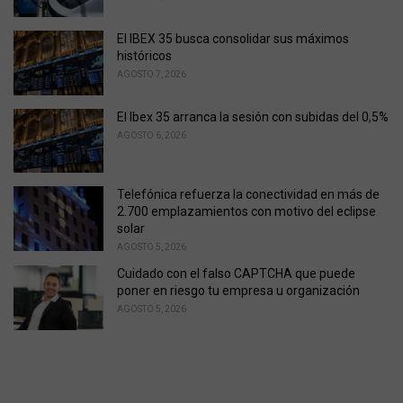
:
El IBEX 35 busca consolidar sus máximos
históricos
AGOSTO 7, 2026
El Ibex 35 arranca la sesión con subidas del 0,5%
AGOSTO 6, 2026
Telefónica refuerza la conectividad en más de
2.700 emplazamientos con motivo del eclipse
solar
AGOSTO 5, 2026
Cuidado con el falso CAPTCHA que puede
poner en riesgo tu empresa u organización
AGOSTO 5, 2026