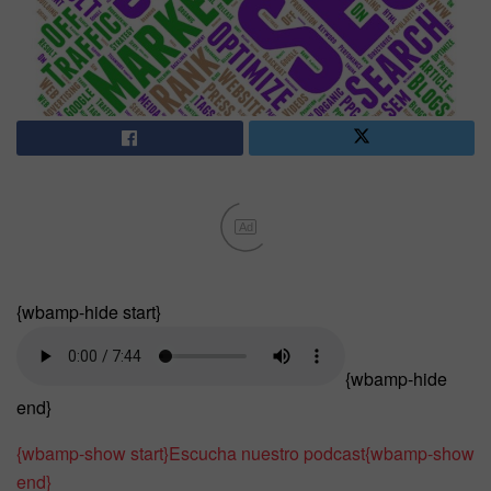
Ad
{wbamp-hide start}
{wbamp-hide
end}
{wbamp-show start}
Escucha nuestro podcast
{wbamp-show
end}