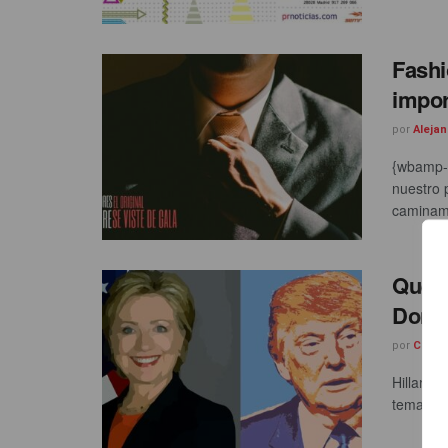
Fashi
import
por
Aleja
{wbamp-h
nuestro 
caminamo
Qué o
Dona
por
César
Hillary 
temas te