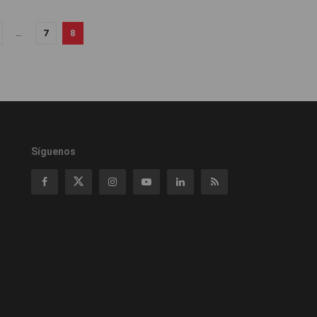
…
7
8
Síguenos