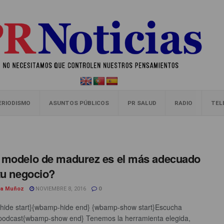
ERIODISMO
ASUNTOS PÚBLICOS
PR SALUD
RADIO
TEL
modelo de madurez es el más adecuado
tu negocio?
a Muñoz
NOVIEMBRE 8, 2016
0
ide start}{wbamp-hide end} {wbamp-show start}Escucha
podcast{wbamp-show end} Tenemos la herramienta elegida,