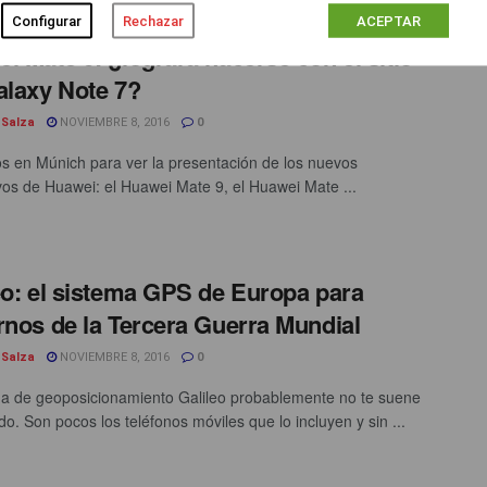
Configurar
Rechazar
ACEPTAR
i Mate 9: ¿logrará hacerse con el sitio
alaxy Note 7?
 Salza
NOVIEMBRE 8, 2016
0
s en Múnich para ver la presentación de los nuevos
ivos de Huawei: el Huawei Mate 9, el Huawei Mate ...
eo: el sistema GPS de Europa para
rnos de la Tercera Guerra Mundial
 Salza
NOVIEMBRE 8, 2016
0
ma de geoposicionamiento Galileo probablemente no te suene
o. Son pocos los teléfonos móviles que lo incluyen y sin ...