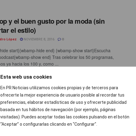
op y el buen gusto por la moda (sin
ar el estilo)
ndro López
NOVIEMBRE 8, 2016
0
ide start}{wbamp-hide end} {wbamp-show start}Escucha
podcast{wbamp-show end} Tras celebrar los 50 programas,
s ya hacia los 100 y, como ...
Esta web usa cookies
frecen en tecnología Hillary Clinton y
En PR Noticias utilizamos cookies propias y de terceros para
ld Trump
ofrecerte la mejor experiencia de usuario posible al recordar tus
preferencias, elaborar estadísticas de uso y ofrecerte publicidad
 Salza
NOVIEMBRE 8, 2016
0
basada en tus hábitos de navegación (por ejemplo, páginas
Clinton y Donald Trump han dejado clara su posición sobre los
visitadas). Puedes aceptar todas las cookies pulsando en el botón
cnológicos y cuál será su desempeño con ...
“Aceptar” o configurarlas clicando en "Configurar".