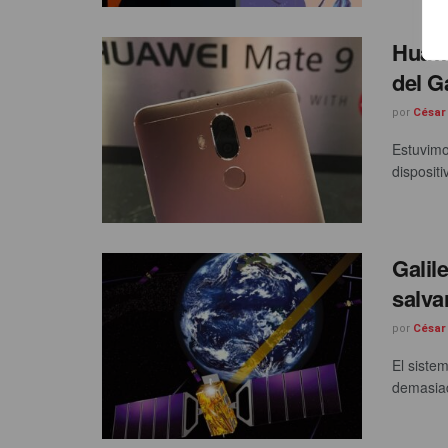
Huawe
del G
por
César
Estuvimo
disposit
Galil
salva
por
César
El siste
demasiad