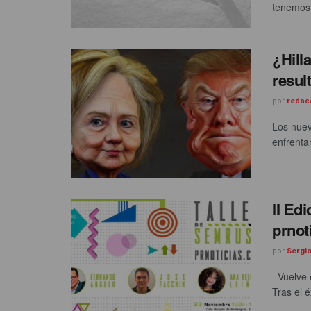
tenemos 
¿Hill
resul
por
redac
Los nuev
enfrenta
II Ed
prnot
por
Sergi
Vuelve e
Tras el é