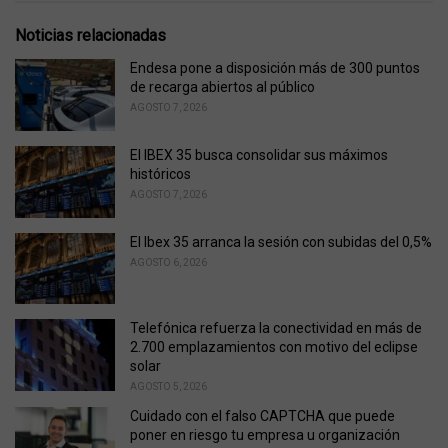
t
e
Noticias relacionadas
g
o
Endesa pone a disposición más de 300 puntos
r
de recarga abiertos al público
i
AGOSTO 7, 2026
e
s
El IBEX 35 busca consolidar sus máximos
:
históricos
AGOSTO 7, 2026
El Ibex 35 arranca la sesión con subidas del 0,5%
AGOSTO 6, 2026
Telefónica refuerza la conectividad en más de
2.700 emplazamientos con motivo del eclipse
solar
AGOSTO 5, 2026
Cuidado con el falso CAPTCHA que puede
poner en riesgo tu empresa u organización