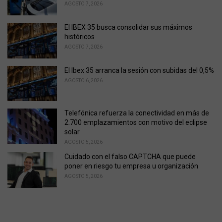
i
AGOSTO 7, 2026
e
s
El IBEX 35 busca consolidar sus máximos
:
históricos
AGOSTO 7, 2026
El Ibex 35 arranca la sesión con subidas del 0,5%
AGOSTO 6, 2026
Telefónica refuerza la conectividad en más de
2.700 emplazamientos con motivo del eclipse
solar
AGOSTO 5, 2026
Cuidado con el falso CAPTCHA que puede
poner en riesgo tu empresa u organización
AGOSTO 5, 2026