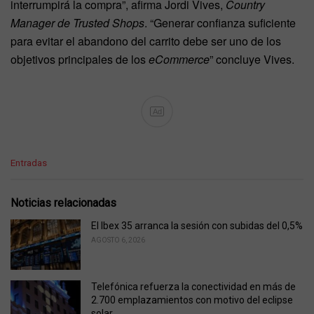
interrumpirá la compra”, afirma Jordi Vives,
Country
Manager de Trusted Shops
. “Generar confianza suficiente
para evitar el abandono del carrito debe ser uno de los
objetivos principales de los
eCommerce
” concluye Vives.
Ad
C
Entradas
a
t
e
Noticias relacionadas
g
o
El Ibex 35 arranca la sesión con subidas del 0,5%
r
AGOSTO 6, 2026
i
e
s
Telefónica refuerza la conectividad en más de
:
2.700 emplazamientos con motivo del eclipse
solar