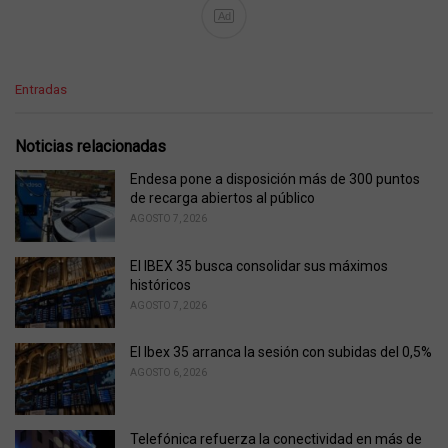
Ad
C
Entradas
a
t
e
Noticias relacionadas
g
o
Endesa pone a disposición más de 300 puntos
r
de recarga abiertos al público
i
AGOSTO 7, 2026
e
s
El IBEX 35 busca consolidar sus máximos
:
históricos
AGOSTO 7, 2026
El Ibex 35 arranca la sesión con subidas del 0,5%
AGOSTO 6, 2026
Telefónica refuerza la conectividad en más de