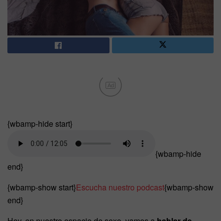
Ad
{wbamp-hide start}
{wbamp-hide
end}
{wbamp-show start}
Escucha nuestro podcast
{wbamp-show
end}
Hoy, en nuestro espacio de sexo, vamos a
hablar de