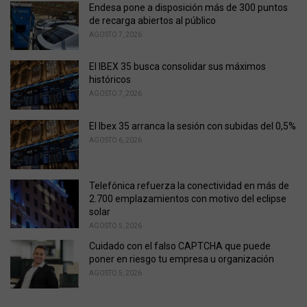
i
Endesa pone a disposición más de 300 puntos
e
de recarga abiertos al público
s
AGOSTO 7, 2026
:
El IBEX 35 busca consolidar sus máximos
históricos
AGOSTO 7, 2026
El Ibex 35 arranca la sesión con subidas del 0,5%
AGOSTO 6, 2026
Telefónica refuerza la conectividad en más de
2.700 emplazamientos con motivo del eclipse
solar
AGOSTO 5, 2026
Cuidado con el falso CAPTCHA que puede
poner en riesgo tu empresa u organización
AGOSTO 5, 2026