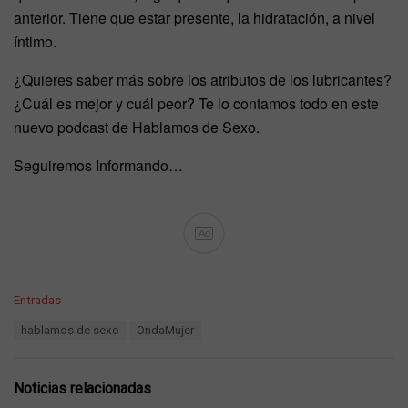
anterior. Tiene que estar presente, la hidratación, a nivel
íntimo.
¿Quieres saber más sobre los atributos de los lubricantes?
¿Cuál es mejor y cuál peor? Te lo contamos todo en este
nuevo podcast de Hablamos de Sexo.
Seguiremos Informando…
Ad
C
Entradas
a
T
hablamos de sexo
OndaMujer
t
a
e
g
g
s
o
Noticias relacionadas
:
r