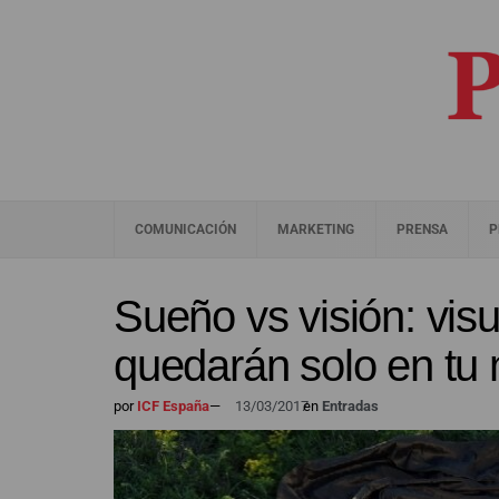
COMUNICACIÓN
MARKETING
PRENSA
P
Sueño vs visión: vis
quedarán solo en tu
por
ICF España
—
13/03/2017
en
Entradas