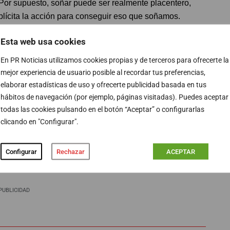
 Por supuesto, soñar puede ser realmente placentero,
plícita la acción para conseguir eso que soñamos.
Esta web usa cookies
s sueños, es ponerlos en acción porque al visualizarnos
n, el compromiso y la fuerza necesarios para ponernos
En PR Noticias utilizamos cookies propias y de terceros para ofrecerte la
mejor experiencia de usuario posible al recordar tus preferencias,
elaborar estadísticas de uso y ofrecerte publicidad basada en tus
hábitos de navegación (por ejemplo, páginas visitadas). Puedes aceptar
o cambia nuestro día a día, porque nos da un horizonte,
todas las cookies pulsando en el botón “Aceptar” o configurarlas
es creer: creer en nuestras ideas, en nuestras
clicando en "Configurar".
ros mismos, porque cuando creemos de verdad en algo,
ando el dicho “ver para creer” por “creer para ver”.
Configurar
Rechazar
ACEPTAR
PUBLICIDAD