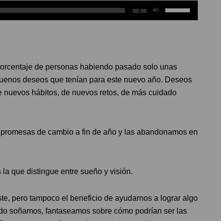
Utiliza
00:00
las
teclas
de
flecha
orcentaje de personas habiendo pasado solo unas
arriba/abajo
uenos deseos que tenían para este nuevo año. Deseos
para
de nuevos hábitos, de nuevos retos, de más cuidado
aumentar
o
disminuir
 promesas de cambio a fin de año y las abandonamos en
el
volumen.
la que distingue entre sueño y visión.
e, pero tampoco el beneficio de ayudarnos a lograr algo
do soñamos, fantaseamos sobre cómo podrían ser las