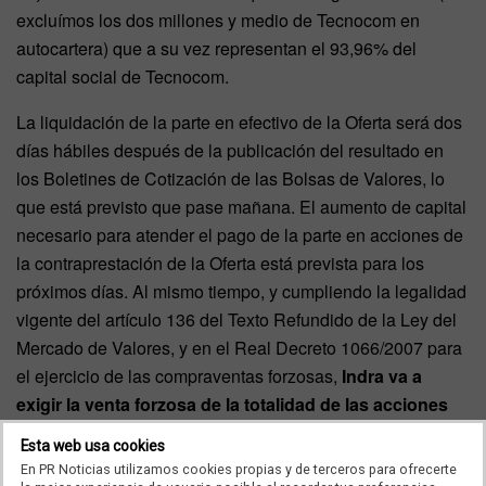
excluímos los dos millones y medio de Tecnocom en
autocartera) que a su vez representan el 93,96% del
capital social de Tecnocom.
La liquidación de la parte en efectivo de la Oferta será dos
días hábiles después de la publicación del resultado en
los Boletines de Cotización de las Bolsas de Valores, lo
que está previsto que pase mañana. El aumento de capital
necesario para atender el pago de la parte en acciones de
la contraprestación de la Oferta está prevista para los
próximos días. Al mismo tiempo, y cumpliendo la legalidad
vigente del artículo 136 del Texto Refundido de la Ley del
Mercado de Valores, y en el Real Decreto 1066/2007 para
el ejercicio de las compraventas forzosas,
Indra va a
exigir la venta forzosa de la totalidad de las acciones
de Tecnocom que no tenga por la misma
Esta web usa cookies
contraprestación ofrecida en la Oferta
.
En PR Noticias utilizamos cookies propias y de terceros para ofrecerte