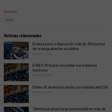
C
Entradas
a
T
Indra
t
a
e
g
g
s
o
Noticias relacionadas
:
r
i
Endesa pone a disposición más de 300 puntos
e
de recarga abiertos al público
s
AGOSTO 7, 2026
:
El IBEX 35 busca consolidar sus máximos
históricos
AGOSTO 7, 2026
El Ibex 35 arranca la sesión con subidas del 0,5%
AGOSTO 6, 2026
Telefónica refuerza la conectividad en más de