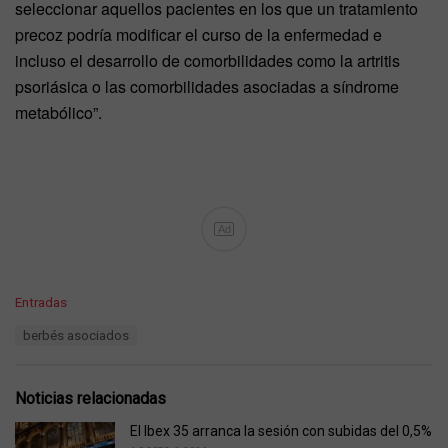
seleccionar aquellos pacientes en los que un tratamiento
precoz podría modificar el curso de la enfermedad e
incluso el desarrollo de comorbilidades como la artritis
psoriásica o las comorbilidades asociadas a síndrome
metabólico”.
Ad
C
Entradas
a
T
berbés asociados
t
a
e
g
g
s
o
Noticias relacionadas
:
r
i
El Ibex 35 arranca la sesión con subidas del 0,5%
e