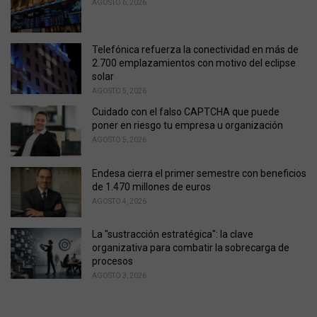
AGOSTO 6, 2026
s
:
Telefónica refuerza la conectividad en más de
2.700 emplazamientos con motivo del eclipse
solar
AGOSTO 5, 2026
Cuidado con el falso CAPTCHA que puede
poner en riesgo tu empresa u organización
AGOSTO 5, 2026
Endesa cierra el primer semestre con beneficios
de 1.470 millones de euros
AGOSTO 4, 2026
La "sustracción estratégica": la clave
organizativa para combatir la sobrecarga de
procesos
AGOSTO 3, 2026