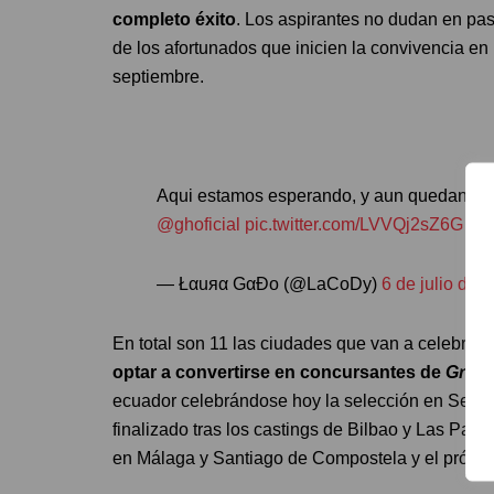
completo éxito
. Los aspirantes no dudan en pas
de los afortunados que inicien la convivencia en
septiembre.
Aqui estamos esperando, y aun quedan 4
@ghoficial
pic.twitter.com/LVVQj2sZ6G
— Łαuяα GαĐo (@LaCoDy)
6 de julio de 
En total son 11 las ciudades que van a celebrar 
optar a convertirse en concursantes de
Gran 
ecuador celebrándose hoy la selección en Sevilla
finalizado tras los castings de Bilbao y Las Pa
en Málaga y Santiago de Compostela y el próxi