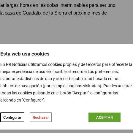
ar largas horas en las colas interminables para ser uno
 la casa de Guadalix de la Sierra el próximo mes de
h
#CastingGH
#castinggh18
#GHRevolution
#GH18
Esta web usa cookies
En PR Noticias utilizamos cookies propias y de terceros para ofrecerte la
mejor experiencia de usuario posible al recordar tus preferencias,
2017
elaborar estadísticas de uso y ofrecerte publicidad basada en tus
hábitos de navegación (por ejemplo, páginas visitadas). Puedes aceptar
un casting presencial para todos aquellos que
quieran
todas las cookies pulsando en el botón “Aceptar” o configurarlas
clicando en "Configurar".
Hermano Revolution
. De momento, ya se ha cruzado el
. No será hasta el próximo 11 de julio cuando se dé por
lmas. También tendrán una oportunidad mañana 7 de julio
Configurar
Rechazar
ACEPTAR
mo 10 en Oviedo.