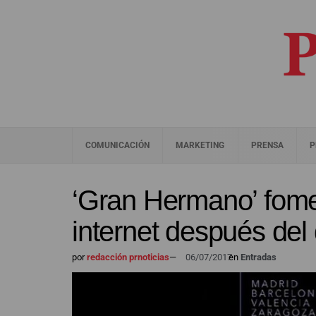
COMUNICACIÓN
MARKETING
PRENSA
P
‘Gran Hermano’ fomen
internet después del
por
redacción prnoticias
—
06/07/2017
en
Entradas