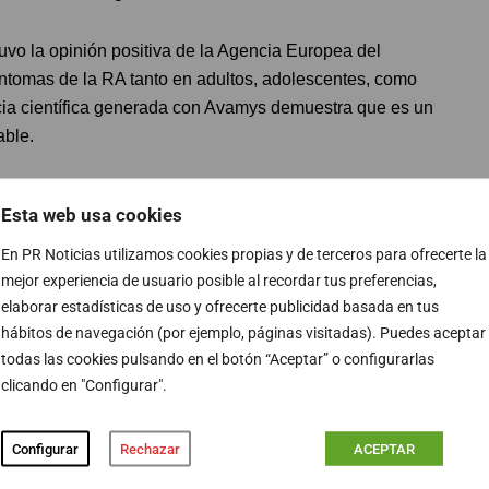
vo la opinión positiva de la Agencia Europea del
ntomas de la RA tanto en adultos, adolescentes, como
ia científica generada con Avamys demuestra que es un
able.
Esta web usa cookies
En PR Noticias utilizamos cookies propias y de terceros para ofrecerte la
mejor experiencia de usuario posible al recordar tus preferencias,
elaborar estadísticas de uso y ofrecerte publicidad basada en tus
spray nasal como fuorato de fluticasona (Avamys) son la
hábitos de navegación (por ejemplo, páginas visitadas). Puedes aceptar
educir la inflamación y mejorar mucho la sintomatología”,
todas las cookies pulsando en el botón “Aceptar” o configurarlas
nes, se debe añadir antihistamínicos en spray, en
clicando en "Configurar".
icos en comprimidos orales. “Este tratamiento consigue
da calidad de vida”, subraya.
Configurar
Rechazar
ACEPTAR