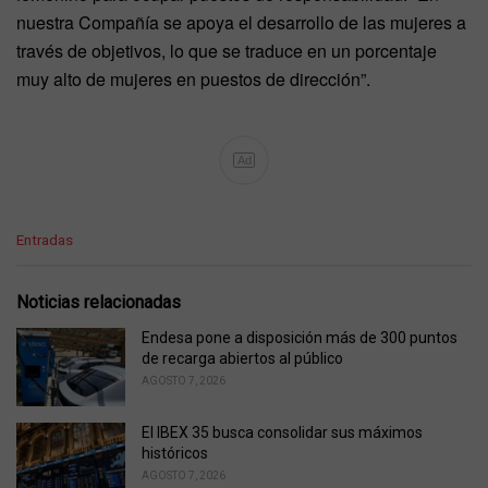
nuestra Compañía se apoya el desarrollo de las mujeres a
través de objetivos, lo que se traduce en un porcentaje
muy alto de mujeres en puestos de dirección”.
Ad
C
Entradas
a
t
e
Noticias relacionadas
g
o
Endesa pone a disposición más de 300 puntos
r
de recarga abiertos al público
i
AGOSTO 7, 2026
e
s
El IBEX 35 busca consolidar sus máximos
:
históricos
AGOSTO 7, 2026