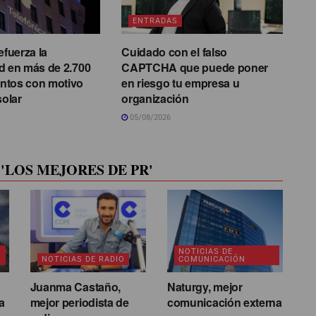
ENTRADAS
efuerza la
Cuidado con el falso
d en más de 2.700
CAPTCHA que puede poner
ntos con motivo
en riesgo tu empresa u
solar
organización
05/08/2026
'LOS MEJORES DE PR'
NOTICIAS DE
NOTICIAS DE RADIO
COMUNICACIÓN
Juanma Castaño,
Naturgy, mejor
a
mejor periodista de
comunicación externa