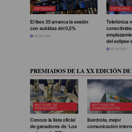
ENTRADAS
ENTRADAS
El Ibex 35 arranca la sesión
Telefónica r
con subidas del 0,5%
conectivida
emplazamie
06/08/2026
del eclipse 
05/08/2026
PREMIADOS DE LA XX EDICIÓN DE 
NOTICIAS DE
NOTICIAS DE
PERIODISMO
COMUNICACIÓN
Conoce la lista oficial
Iberdrola, mejor
de ganadores de ‘Los
comunicación intern