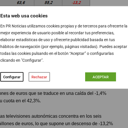
Esta web usa cookies
En PR Noticias utilizamos cookies propias y de terceros para ofrecerte la
en televisión coge aliento
mejor experiencia de usuario posible al recordar tus preferencias,
elaborar estadísticas de uso y ofrecerte publicidad basada en tus
hábitos de navegación (por ejemplo, páginas visitadas). Puedes aceptar
blicitaria del grupo de las televisiones nacionales
en
todas las cookies pulsando en el botón “Aceptar” o configurarlas
 1.012,7 millones de euros, situando su cuota de
clicando en "Configurar".
Configurar
Rechazar
ACEPTAR
specto al mismo periodo del año anterior, ha obtenido
 una cuota de mercado del 43,2%. Por su parte,
ones de euros que se traduce en una caída del -1,4%
u cuota en el 42,3%.
e las televisiones autonómicas concentra en los seis
millones de euros, lo que supone un descenso de -13,2%