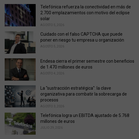
g
o
Telefónica refuerza la conectividad en más de
r
2.700 emplazamientos con motivo del eclipse
i
solar
e
AGOSTO 5, 2026
s
Cuidado con el falso CAPTCHA que puede
:
poner en riesgo tu empresa u organización
AGOSTO 5, 2026
Endesa cierra el primer semestre con beneficios
de 1.470 millones de euros
AGOSTO 4, 2026
La "sustracción estratégica": la clave
organizativa para combatir la sobrecarga de
procesos
AGOSTO 3, 2026
Telefónica logra un EBITDA ajustado de 5.768
millones de euros
JULIO 29, 2026