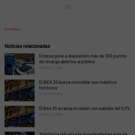
Ad
C
Entradas
a
t
e
Noticias relacionadas
g
o
Endesa pone a disposición más de 300 puntos
r
de recarga abiertos al público
i
AGOSTO 7, 2026
e
s
El IBEX 35 busca consolidar sus máximos
:
históricos
AGOSTO 7, 2026
El Ibex 35 arranca la sesión con subidas del 0,5%
AGOSTO 6, 2026
Telefónica refuerza la conectividad en más de