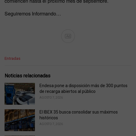
comiencen hasta el próximo mes de septiembre.
Seguiremos Informando…
Ad
C
Entradas
a
t
e
Noticias relacionadas
g
o
Endesa pone a disposición más de 300 puntos
r
de recarga abiertos al público
i
AGOSTO 7, 2026
e
s
El IBEX 35 busca consolidar sus máximos
:
históricos
AGOSTO 7, 2026