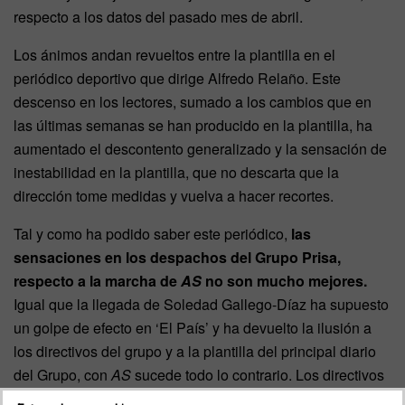
respecto a los datos del pasado mes de abril.
Los ánimos andan revueltos entre la plantilla en el
periódico deportivo que dirige Alfredo Relaño. Este
descenso en los lectores, sumado a los cambios que en
las últimas semanas se han producido en la plantilla, ha
aumentado el descontento generalizado y la sensación de
inestabilidad en la plantilla, que no descarta que la
dirección tome medidas y vuelva a hacer recortes.
Tal y como ha podido saber este periódico,
las
sensaciones en los despachos del Grupo Prisa,
respecto a la marcha de
AS
no son mucho mejores.
Igual que la llegada de Soledad Gallego-Díaz ha supuesto
un golpe de efecto en ‘El País’ y ha devuelto la ilusión a
los directivos del grupo y a la plantilla del principal diario
del Grupo, con
AS
sucede todo lo contrario. Los directivos
de Prisa no se esconden y muestran una evidente