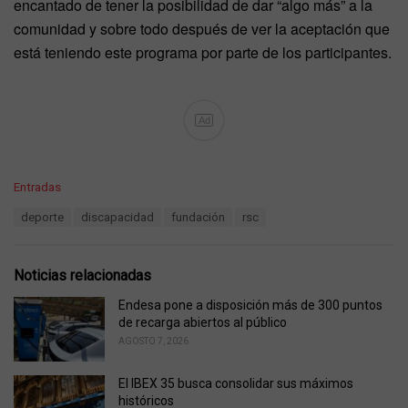
encantado de tener la posibilidad de dar “algo más” a la
comunidad y sobre todo después de ver la aceptación que
está teniendo este programa por parte de los participantes.
Ad
C
Entradas
a
T
deporte
discapacidad
fundación
rsc
t
a
e
g
g
s
o
Noticias relacionadas
:
r
i
Endesa pone a disposición más de 300 puntos
e
de recarga abiertos al público
s
AGOSTO 7, 2026
:
El IBEX 35 busca consolidar sus máximos
históricos