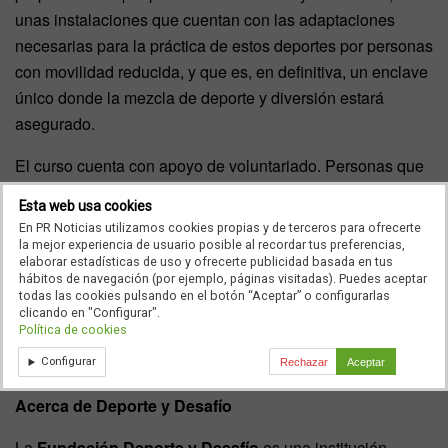
unas instalaciones que cuentan con las adaptaciones
necesarias para la práctica de estos deportes por personas
con movilidad reducida, y que es, en definitiva, un enclave
único donde la mezcla de deporte y diversión estará
asegurado.
El curso cuenta con apoyo de voluntariado. Personas que
desinteresadamente ofrecen su tiempo para ayudar en lo
Esta web usa cookies
necesario a los participantes del curso.
En PR Noticias utilizamos cookies propias y de terceros para ofrecerte
la mejor experiencia de usuario posible al recordar tus preferencias,
A partir de este jueves y hasta el 31 de enero del 2019, 15
elaborar estadísticas de uso y ofrecerte publicidad basada en tus
hábitos de navegación (por ejemplo, páginas visitadas). Puedes aceptar
participantes, acompañados de voluntarios y profesores,
todas las cookies pulsando en el botón “Aceptar” o configurarlas
tendrán una cita obligada con el bienestar físico y social
clicando en "Configurar".
Política de cookies
que ofrecen las diferentes modalidades deportivas que se
practicarán durante este curso.
Configurar
Rechazar
Aceptar
Acerca de Deporte y Desafío
La
Fundación Deporte y Desafío
es una institución