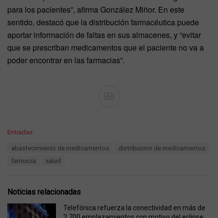
para los pacientes”, afirma González Miñor. En este
sentido, destacó que la distribución farmacéutica puede
aportar información de faltas en sus almacenes, y “evitar
que se prescriban medicamentos que el paciente no va a
poder encontrar en las farmacias”.
Ad
C
Entradas
a
T
abastecimiento de medicamentos
distribucion de medicamentos
t
a
e
farmacia
salud
g
g
s
o
:
r
Noticias relacionadas
i
e
Telefónica refuerza la conectividad en más de
s
2.700 emplazamientos con motivo del eclipse