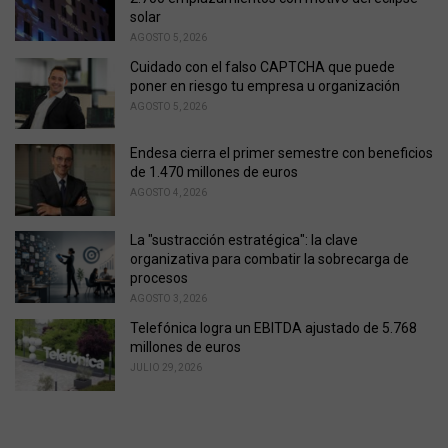
:
solar
AGOSTO 5, 2026
Cuidado con el falso CAPTCHA que puede
poner en riesgo tu empresa u organización
AGOSTO 5, 2026
Endesa cierra el primer semestre con beneficios
de 1.470 millones de euros
AGOSTO 4, 2026
La "sustracción estratégica": la clave
organizativa para combatir la sobrecarga de
procesos
AGOSTO 3, 2026
Telefónica logra un EBITDA ajustado de 5.768
millones de euros
JULIO 29, 2026