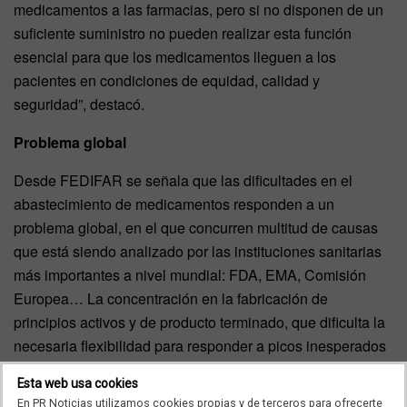
medicamentos a las farmacias, pero si no disponen de un
suficiente suministro no pueden realizar esta función
esencial para que los medicamentos lleguen a los
pacientes en condiciones de equidad, calidad y
seguridad”, destacó.
Problema global
Desde FEDIFAR se señala que las dificultades en el
abastecimiento de medicamentos responden a un
problema global, en el que concurren multitud de causas
que está siendo analizado por las instituciones sanitarias
más importantes a nivel mundial: FDA, EMA, Comisión
Europea… La concentración en la fabricación de
principios activos y de producto terminado, que dificulta la
necesaria flexibilidad para responder a picos inesperados
de demanda y aumenta el impacto en caso de que se
Esta web usa cookies
produzcan incidentes en algunas de las plantas de
En PR Noticias utilizamos cookies propias y de terceros para ofrecerte