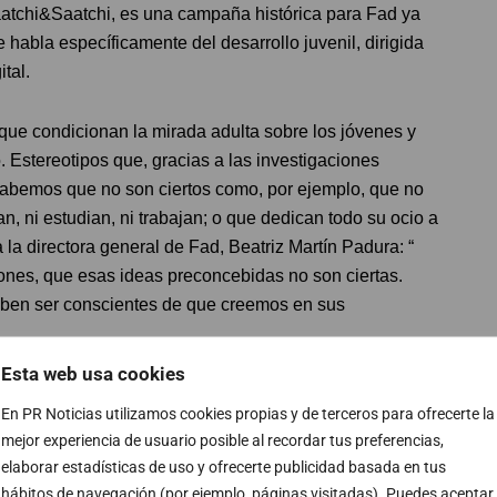
aatchi&Saatchi, es una campaña histórica para Fad ya
habla específicamente del desarrollo juvenil, dirigida
tal.
 que condicionan la mirada adulta sobre los jóvenes y
. Estereotipos que, gracias a las investigaciones
 sabemos que no son ciertos como, por ejemplo, que no
 ni estudian, ni trabajan; o que dedican todo su ocio a
a la directora general de Fad, Beatriz Martín Padura: “
ones, que esas ideas preconcebidas no son ciertas.
 deben ser conscientes de que creemos en sus
Esta web usa cookies
BETIZACIÓNMEDIÁTICAPARA 30.000
En PR Noticias utilizamos cookies propias y de terceros para ofrecerte la
mejor experiencia de usuario posible al recordar tus preferencias,
elaborar estadísticas de uso y ofrecerte publicidad basada en tus
ión ha sido (In)fórmate , un programa de Fad en
hábitos de navegación (por ejemplo, páginas visitadas). Puedes aceptar