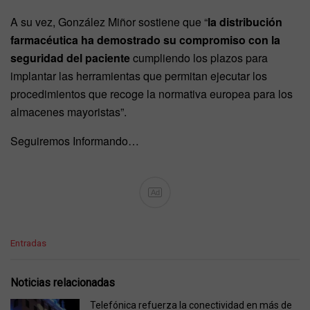
A su vez, González Miñor sostiene que “
la distribución
farmacéutica ha demostrado su compromiso con la
seguridad del paciente
cumpliendo los plazos para
implantar las herramientas que permitan ejecutar los
procedimientos que recoge la normativa europea para los
almacenes mayoristas”.
Seguiremos Informando…
Ad
C
Entradas
a
t
e
Noticias relacionadas
g
o
Telefónica refuerza la conectividad en más de