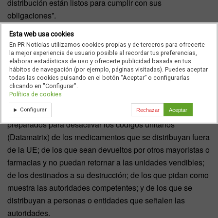
distribución están listos para cumplir con sus
obligaciones”.
Esta web usa cookies
De esta forma, todos los almacenes mayoristas están en
En PR Noticias utilizamos cookies propias y de terceros para ofrecerte
disposición de llevar a cabo el proceso de verificación de
la mejor experiencia de usuario posible al recordar tus preferencias,
medicamentos en aquellos casos que establece la
elaborar estadísticas de uso y ofrecerte publicidad basada en tus
hábitos de navegación (por ejemplo, páginas visitadas). Puedes aceptar
normativa europea: medicamentos devueltos por
todas las cookies pulsando en el botón “Aceptar” o configurarlas
farmacias; los recibidos de otros mayoristas; así como los
clicando en "Configurar".
Política de cookies
que en determinadas situaciones consideren necesario las
autoridades sanitarias. Asimismo, también se encuentran
Configurar
Rechazar
Aceptar
preparados para desactivar los códigos unitarios
(Datamatrix) de los medicamentos que se distribuyan fuera
de la UE; de los que sean devueltos por otros mayoristas o
farmacias y no puedan retornar a las unidades vendibles;
de los destinados a su destrucción; de los que pidan como
muestra las autoridades competentes; y de los que se
distribuyan a personas o entidades que señalen las
autoridades.