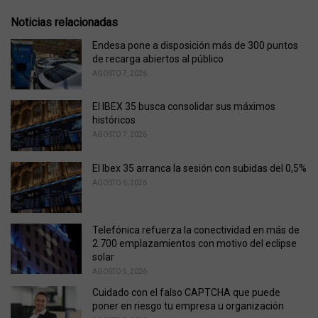
g
g
s
o
Noticias relacionadas
:
r
i
Endesa pone a disposición más de 300 puntos
e
de recarga abiertos al público
s
AGOSTO 7, 2026
:
El IBEX 35 busca consolidar sus máximos
históricos
AGOSTO 7, 2026
El Ibex 35 arranca la sesión con subidas del 0,5%
AGOSTO 6, 2026
Telefónica refuerza la conectividad en más de
2.700 emplazamientos con motivo del eclipse
solar
AGOSTO 5, 2026
Cuidado con el falso CAPTCHA que puede
poner en riesgo tu empresa u organización