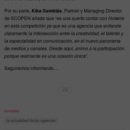
Por su parte,
Kika Samblás
, Partner y Managing Director
de SCOPEN añade que “
es una suerte contar con Hotwire
en esta competición ya que es una agencia que entiende
claramente la intersección entre la creatividad, el talento y
la especialidad en comunicación, en el nuevo panorama
de medios y canales. Desde aquí, animo a la participación
porque realmente es una ocasión única
”.
Seguiremos informando…
Ad
C
Entradas
a
T
la actualidad de las agencias
t
a
e