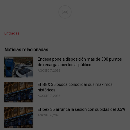
Ad
C
Entradas
a
t
e
Noticias relacionadas
g
o
Endesa pone a disposición más de 300 puntos
r
de recarga abiertos al público
i
AGOSTO 7, 2026
e
s
El IBEX 35 busca consolidar sus máximos
:
históricos
AGOSTO 7, 2026
El Ibex 35 arranca la sesión con subidas del 0,5%
AGOSTO 6, 2026