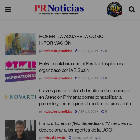
ROFER, LA ACUARELA COMO
INFORMACIÓN
por
redacción prnoticias
ABRIL 1, 2019
0
Hotwire colabora con el Festival Inspirational,
organizado por IAB Spain
por
redacción prnoticias
ABRIL 1, 2019
0
Claves para afrontar el desafío de la cronicidad
en Atención Primaria: corresponsabilizar al
paciente y reconfigurar el modelo de prestación
por
redacción prnoticias
ABRIL 1, 2019
0
Francis Lorenzo (‘Monteperdido’): “Mi reto es no
decepcionar a los agentes de la UCO”
por
Miguel Bermejo
ABRIL 1, 2019
0