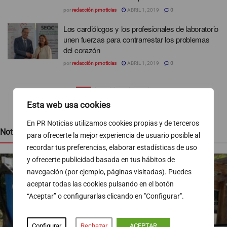
por
redacción prnoticias
ABRIL 1, 2019
0
Los cardiólogos y los profesionales de laboratorio
unen fuerzas para contrarrestar los problemas
del corazón
por
redacción prnoticias
ABRIL 1, 2019
0
1
2
3
Esta web usa cookies
En PR Noticias utilizamos cookies propias y de terceros
Noticias recientes
para ofrecerte la mejor experiencia de usuario posible al
recordar tus preferencias, elaborar estadísticas de uso
y ofrecerte publicidad basada en tus hábitos de
navegación (por ejemplo, páginas visitadas). Puedes
aceptar todas las cookies pulsando en el botón
“Aceptar” o configurarlas clicando en "Configurar".
Configurar
Rechazar
ACEPTAR