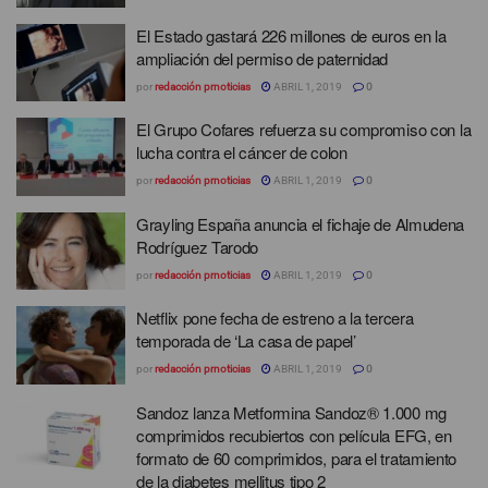
El Estado gastará 226 millones de euros en la
ampliación del permiso de paternidad
por
redacción prnoticias
ABRIL 1, 2019
0
El Grupo Cofares refuerza su compromiso con la
lucha contra el cáncer de colon
por
redacción prnoticias
ABRIL 1, 2019
0
Grayling España anuncia el fichaje de Almudena
Rodríguez Tarodo
por
redacción prnoticias
ABRIL 1, 2019
0
Netflix pone fecha de estreno a la tercera
temporada de ‘La casa de papel’
por
redacción prnoticias
ABRIL 1, 2019
0
Sandoz lanza Metformina Sandoz® 1.000 mg
comprimidos recubiertos con película EFG, en
formato de 60 comprimidos, para el tratamiento
de la diabetes mellitus tipo 2