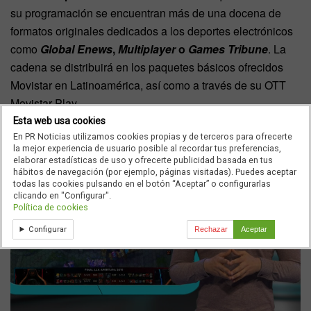
su programación se encuentran más de una docena de
formatos originales dedicados a los deportes electrónicos
como
Global Enews
,
Multiplayer
o
Games Tribune
. La
cadena se distribuirá en los paquetes básicos ofrecidos
Movistar en Latinoamérica, así como a través de su OTT
Movistar Play.
Esta web usa cookies
En PR Noticias utilizamos cookies propias y de terceros para ofrecerte
la mejor experiencia de usuario posible al recordar tus preferencias,
elaborar estadísticas de uso y ofrecerte publicidad basada en tus
hábitos de navegación (por ejemplo, páginas visitadas). Puedes aceptar
todas las cookies pulsando en el botón “Aceptar” o configurarlas
clicando en "Configurar".
Política de cookies
Configurar
Rechazar
Aceptar