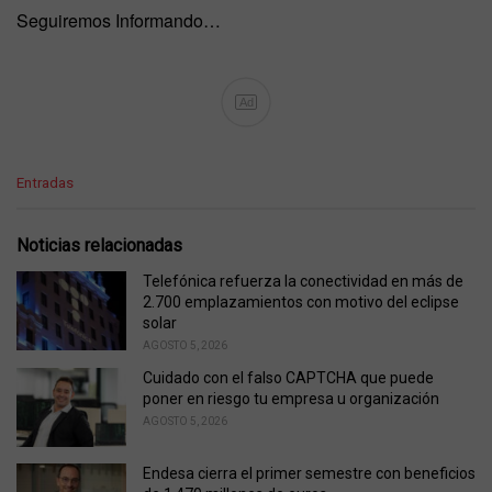
Seguiremos Informando…
Ad
C
Entradas
a
t
e
Noticias relacionadas
g
o
Telefónica refuerza la conectividad en más de
r
2.700 emplazamientos con motivo del eclipse
i
solar
e
AGOSTO 5, 2026
s
Cuidado con el falso CAPTCHA que puede
:
poner en riesgo tu empresa u organización
AGOSTO 5, 2026
Endesa cierra el primer semestre con beneficios