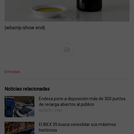
{wbamp-show end}
Ad
C
Entradas
a
t
e
Noticias relacionadas
g
o
Endesa pone a disposición más de 300 puntos
r
de recarga abiertos al público
i
AGOSTO 7, 2026
e
s
El IBEX 35 busca consolidar sus máximos
:
históricos