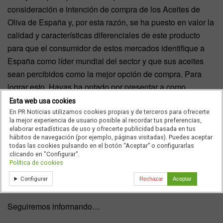
consideración e intención de compra de los Aceites de
Oliva de España y, por esta razón, se ha puesto en valor la
calidad y características diferenciales de este producto
para que el consumidor de estos mercados identifique a
España como líder mundial del sector y que sus aceites
sean percibidos como la mejor opción de compra. Para
lograr esto, Havas ha optado por presentar a como
prescriptores del producto a representantes reales de la
Esta web usa cookies
comunidad china, estadounidense y japonesa residentes
En PR Noticias utilizamos cookies propias y de terceros para ofrecerte
la mejor experiencia de usuario posible al recordar tus preferencias,
en España.
elaborar estadísticas de uso y ofrecerte publicidad basada en tus
hábitos de navegación (por ejemplo, páginas visitadas). Puedes aceptar
La campaña tendrá una duración de 12 meses y se
todas las cookies pulsando en el botón “Aceptar” o configurarlas
clicando en "Configurar".
desarrollará exclusivamente en canales digitales: redes
Política de cookies
sociales, plan de paid social en todos los mercados,
Configurar
Rechazar
Aceptar
campaña de branding y tráfico a la web.
Seguiremos informando…