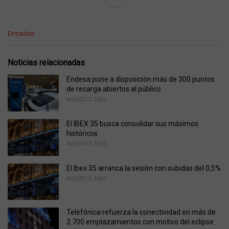
C
Entradas
a
t
e
Noticias relacionadas
g
o
Endesa pone a disposición más de 300 puntos
r
de recarga abiertos al público
i
AGOSTO 7, 2026
e
s
El IBEX 35 busca consolidar sus máximos
:
históricos
AGOSTO 7, 2026
El Ibex 35 arranca la sesión con subidas del 0,5%
AGOSTO 6, 2026
Telefónica refuerza la conectividad en más de
2.700 emplazamientos con motivo del eclipse