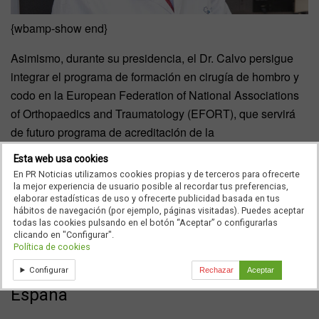
{wbamp-show end}
Asimismo, durante su presidencia, el Dr. Calvo persigue
integrar el programa de formación en cirugía de hombro y
codo en la European Federation of National Associations
of Orthopaedics and Traumatology (EFORT), que servirá
de futuro programa de acreditación de la
superespecialidad en la Unión Europea, incorporar a los
Esta web usa cookies
más jóvenes a la sociedad -también residentes-, ordenar
En PR Noticias utilizamos cookies propias y de terceros para ofrecerte
las relaciones con profesionales afines (fisioterapeutas,
la mejor experiencia de usuario posible al recordar tus preferencias,
elaborar estadísticas de uso y ofrecerte publicidad basada en tus
rehabilitadores, ingenieros, etc.) y desarrollar herramientas
hábitos de navegación (por ejemplo, páginas visitadas). Puedes aceptar
de comunicación online para la formación en cirugía de
todas las cookies pulsando en el botón “Aceptar” o configurarlas
clicando en "Configurar".
hombro y codo.
Política de cookies
Configurar
Rechazar
Aceptar
La cirugía de hombro en Europa y
España