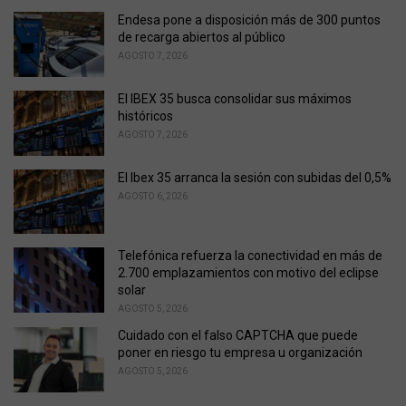
g
o
Endesa pone a disposición más de 300 puntos
r
de recarga abiertos al público
i
AGOSTO 7, 2026
e
s
El IBEX 35 busca consolidar sus máximos
:
históricos
AGOSTO 7, 2026
El Ibex 35 arranca la sesión con subidas del 0,5%
AGOSTO 6, 2026
Telefónica refuerza la conectividad en más de
2.700 emplazamientos con motivo del eclipse
solar
AGOSTO 5, 2026
Cuidado con el falso CAPTCHA que puede
poner en riesgo tu empresa u organización
AGOSTO 5, 2026