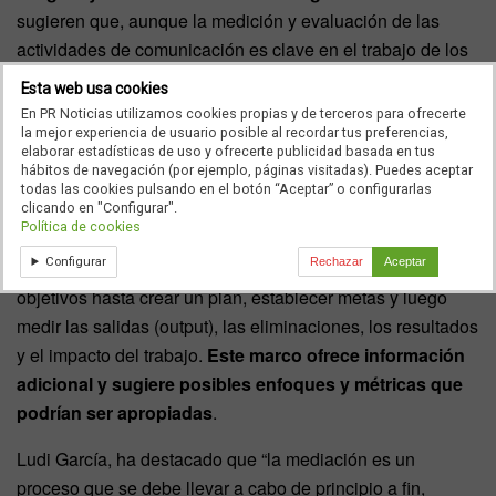
sugieren que, aunque la medición y evaluación de las
actividades de comunicación es clave en el trabajo de los
directores y agencias de comunicación, “aún queda mucho
Esta web usa cookies
por hacer en esta materia”.
En PR Noticias utilizamos cookies propias y de terceros para ofrecerte
la mejor experiencia de usuario posible al recordar tus preferencias,
Con este objetivo, AMEC, ha lanzado una nueva
elaborar estadísticas de uso y ofrecerte publicidad basada en tus
hábitos de navegación (por ejemplo, páginas visitadas). Puedes aceptar
herramienta interactiva para ayudar a los procesos de
todas las cookies pulsando en el botón “Aceptar” o configurarlas
medición de comunicación de las camapañas. Este nuevo
clicando en "Configurar".
Política de cookies
marco interactivo de medición de la comunicación integral
Configurar
Rechazar
Aceptar
guia al usuario a través del proceso desde alinear
objetivos hasta crear un plan, establecer metas y luego
medir las salidas (output), las eliminaciones, los resultados
y el impacto del trabajo.
Este marco ofrece información
adicional y sugiere posibles enfoques y métricas que
podrían ser apropiadas
.
Ludi García, ha destacado que “la mediación es un
proceso que se debe llevar a cabo de principio a fin,