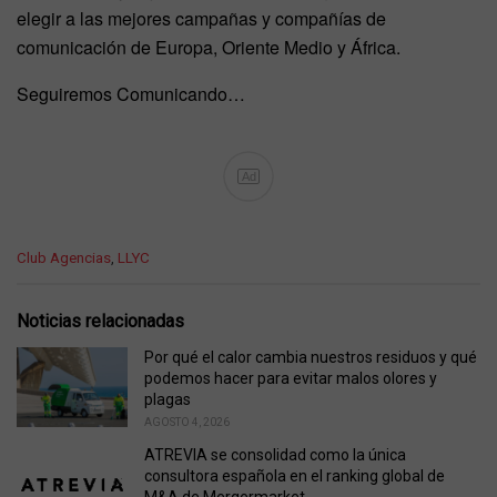
elegir a las mejores campañas y compañías de
comunicación de Europa, Oriente Medio y África.
Seguiremos Comunicando…
Ad
C
Club Agencias
,
LLYC
a
t
e
Noticias relacionadas
g
o
Por qué el calor cambia nuestros residuos y qué
r
podemos hacer para evitar malos olores y
i
plagas
e
AGOSTO 4, 2026
s
ATREVIA se consolidad como la única
:
consultora española en el ranking global de