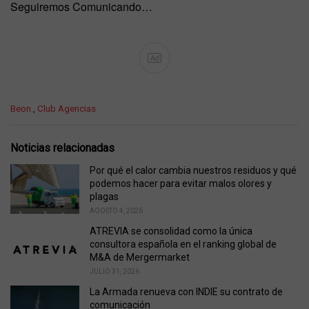
Seguiremos Comunicando…
Ad
C
Beon.
,
Club Agencias
a
t
e
Noticias relacionadas
g
o
Por qué el calor cambia nuestros residuos y qué
r
podemos hacer para evitar malos olores y
i
plagas
e
AGOSTO 4, 2026
s
ATREVIA se consolidad como la única
:
consultora española en el ranking global de
M&A de Mergermarket
JULIO 31, 2026
La Armada renueva con INDIE su contrato de
comunicación