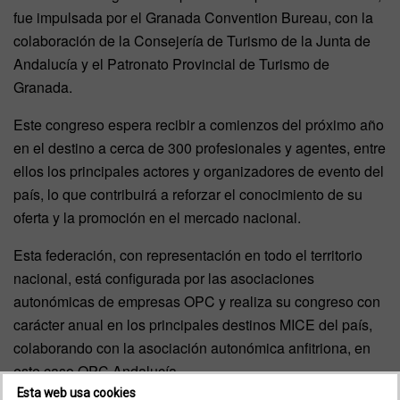
fue impulsada por el Granada Convention Bureau, con la
colaboración de la Consejería de Turismo de la Junta de
Andalucía y el Patronato Provincial de Turismo de
Granada.
Este congreso espera recibir a comienzos del próximo año
en el destino a cerca de 300 profesionales y agentes, entre
ellos los principales actores y organizadores de evento del
país, lo que contribuirá a reforzar el conocimiento de su
oferta y la promoción en el mercado nacional.
Esta federación, con representación en todo el territorio
nacional, está configurada por las asociaciones
autonómicas de empresas OPC y realiza su congreso con
carácter anual en los principales destinos MICE del país,
colaborando con la asociación autonómica anfitriona, en
este caso OPC Andalucía.
Esta web usa cookies