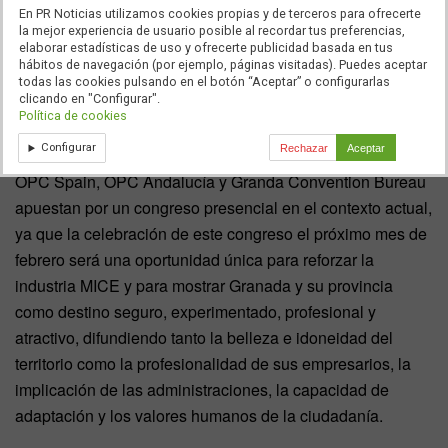
Se trata de un congreso transversal y multisectorial en el
En PR Noticias utilizamos cookies propias y de terceros para ofrecerte
la mejor experiencia de usuario posible al recordar tus preferencias,
que se dan cita los agentes implicados en el segmento,
elaborar estadísticas de uso y ofrecerte publicidad basada en tus
por lo que se trata de una oportunidad única
para
hábitos de navegación (por ejemplo, páginas visitadas). Puedes aceptar
todas las cookies pulsando en el botón “Aceptar” o configurarlas
impulsar Granada y su provincia, así como Andalucía,
clicando en "Configurar".
en general, como destino para la organización de
Política de cookies
encuentros profesionales.
Configurar
Rechazar
Aceptar
OPC Spain, OPC Andalucía y Granda Convention Bureau
apuestan por un congreso presencial en el contexto actual,
ya que la celebración de este congreso el próximo mes de
febrero será una oportunidad única para reforzar la
industria MICE y para mostrar Granada y su provincia
como destino seguro, experimentado, profesional y
atractivo, difundiendo tanto la belleza e idoneidad del
territorio como la profesionalidad de sus empresarios, la
implicación de las administraciones, la capacidad de
adaptación y los valores humanos de la ciudadanía.