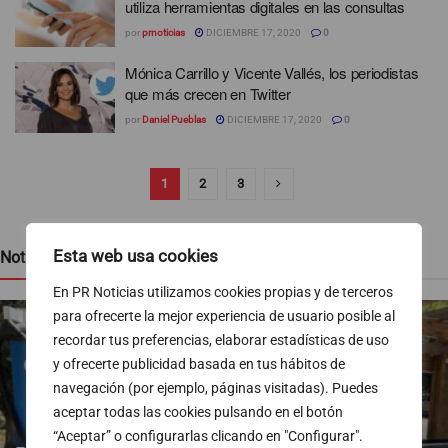
utiliza herramientas digitales en las consultas
por
prnoticias
DICIEMBRE 17, 2020
0
Mónica Carrillo y Vicente Vallés, los periodistas
que más crecen en Twitter
por
Daniel Pueblas
DICIEMBRE 17, 2020
0
1
2
3
Esta web usa cookies
Noticias recientes
En PR Noticias utilizamos cookies propias y de terceros
para ofrecerte la mejor experiencia de usuario posible al
recordar tus preferencias, elaborar estadísticas de uso
y ofrecerte publicidad basada en tus hábitos de
navegación (por ejemplo, páginas visitadas). Puedes
aceptar todas las cookies pulsando en el botón
“Aceptar” o configurarlas clicando en "Configurar".