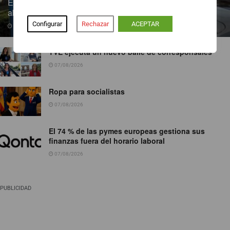
Endesa pone a disposición más de 300 puntos de recarga
abiertos al público
Configurar
Rechazar
ACEPTAR
07/08/2026
TVE ejecuta un nuevo baile de corresponsales
07/08/2026
Ropa para socialistas
07/08/2026
El 74 % de las pymes europeas gestiona sus
finanzas fuera del horario laboral
07/08/2026
PUBLICIDAD