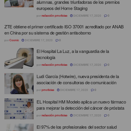
alumnas, grandes triunfadoras de los premios
europeos del Home Staging
por
redacción prnoticias
DICIEMBRE 17, 2020
0
ZTE obtiene el primer certificado ISO 37001 acreditado por ANAB
en China por su sistema de gestión antisoborno
por
Coonic
DICIEMBRE 17, 2020
0
El Hospital La Luz, a la vanguardia de la
tecnología
por
redacción prnoticias
DICIEMBRE 17, 2020
0
Ludi García (Hotwire), nueva presidenta de la
asociación de consultoras de comunicación
por
prnoticias
DICIEMBRE 17, 2020
0
EL Hospital HM Modelo aplica un nuevo fármaco
para mejorar la detección del cáncer de próstata
por
redacción prnoticias
DICIEMBRE 17, 2020
0
El 97% de los profesionales del sector salud