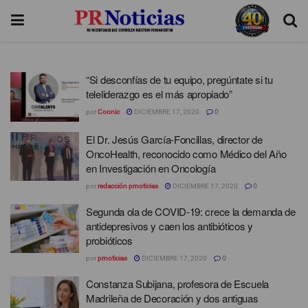
“Si desconfías de tu equipo, pregúntate si tu
teleliderazgo es el más apropiado”
por
Coonic
DICIEMBRE 17, 2020
0
El Dr. Jesús García-Foncillas, director de
OncoHealth, reconocido como Médico del Año
en Investigación en Oncología
por
redacción prnoticias
DICIEMBRE 17, 2020
0
Segunda ola de COVID-19: crece la demanda de
antidepresivos y caen los antibióticos y
probióticos
por
prnoticias
DICIEMBRE 17, 2020
0
Constanza Subijana, profesora de Escuela
Madrileña de Decoración y dos antiguas