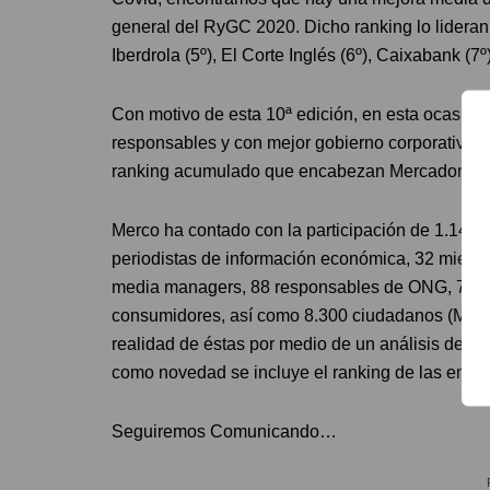
general del RyGC 2020. Dicho ranking lo lideran I
Iberdrola (5º), El Corte Inglés (6º), Caixabank (7º
Con motivo de esta 10ª edición, en esta ocasió
responsables y con mejor gobierno corporativo 
ranking acumulado que encabezan Mercadona (1º),
Merco ha contado con la participación de 1.141 
periodistas de información económica, 32 miembro
media managers, 88 responsables de ONG, 71 de
consumidores, así como 8.300 ciudadanos (Merc
realidad de éstas por medio de un análisis de in
como novedad se incluye el ranking de las emp
Seguiremos Comunicando…