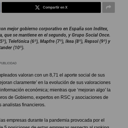
Compartir en X
on mejor gobierno corporativo en España son Inditex,
a, que se mantiene en el segundo, y Grupo Social Once.
º), Telefónica (6º), Mapfre (7º), Ikea (8º), Repsol (9º) y
ander (10º).
PUBLICIDAD
mpleados valoran con un 8,71 el aporte social de sus
joran claramente’ en la evolución de sus valoraciones
 información económica; mientras que ‘mejoran algo’ la
bros de Gobierno, expertos en RSC y asociaciones de
 analistas financieros.
 las empresas durante la pandemia provocada por el
 5 posiciones de estas empresas respecto al ranking