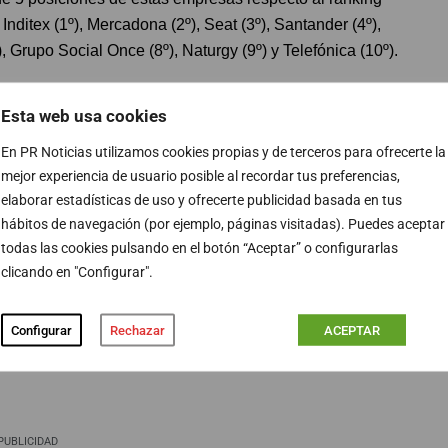
nditex (1º), Mercadona (2º), Seat (3º), Santander (4º),
), Grupo Social Once (8º), Naturgy (9º) y Telefónica (10º).
n se ha querido homenajear a las 20 empresas más
Esta web usa cookies
en los 10 años de evaluación Merco RyGC con un
En PR Noticias utilizamos cookies propias y de terceros para ofrecerte la
 Inditex (2º) y Caixabank (3º).
mejor experiencia de usuario posible al recordar tus preferencias,
elaborar estadísticas de uso y ofrecerte publicidad basada en tus
directivos de grandes empresas, 84 expertos en RSC, 82
hábitos de navegación (por ejemplo, páginas visitadas). Puedes aceptar
s de gobierno, 72 analistas financieros, 63 social
todas las cookies pulsando en el botón “Aceptar” o configurarlas
 sindicatos y 79 responsables de asociaciones de
clicando en "Configurar".
o Consumo). Junto a estas evaluaciones se considera la
dicadores objetivos por parte de 70 empresas y este año
Configurar
Rechazar
ACEPTAR
resas más responsables durante la pandemia.
PUBLICIDAD