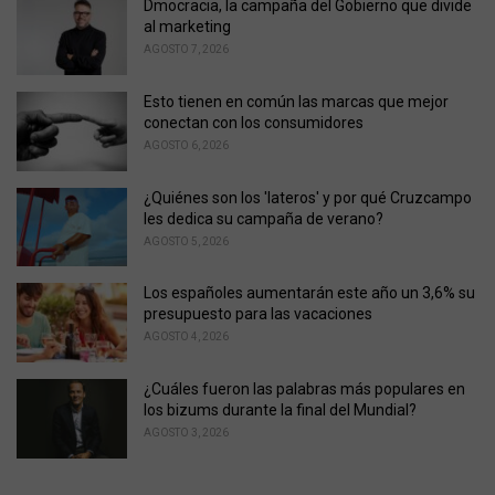
o
Dmocracia, la campaña del Gobierno que divide
r
al marketing
i
AGOSTO 7, 2026
e
s
Esto tienen en común las marcas que mejor
:
conectan con los consumidores
AGOSTO 6, 2026
¿Quiénes son los 'lateros' y por qué Cruzcampo
les dedica su campaña de verano?
AGOSTO 5, 2026
Los españoles aumentarán este año un 3,6% su
presupuesto para las vacaciones
AGOSTO 4, 2026
¿Cuáles fueron las palabras más populares en
los bizums durante la final del Mundial?
AGOSTO 3, 2026