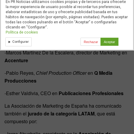
En PR Noticias utilizamos cookies propias y de terceros para ofrecerte
-Alfonso González, director de Estrategia en
Havas Media
la mejor experiencia de usuario posible al recordar tus preferencias,
elaborar estadísticas de uso y ofrecerte publicidad basada en tus
Group
hábitos de navegación (por ejemplo, páginas visitadas). Puedes aceptar
todas las cookies pulsando en el botón “Aceptar” o configurarlas
-Lourdes Hernández, Marketing Director en
Calidalia
clicando en "Configurar".
Política de cookies
-Isabel Lara, vicepresidenta en
Atrevia
Configurar
Rechazar
Aceptar
-Marcos Martínez De la Escalera, director de Marketing en
Accenture
-Pablo Reyes,
Chief Production Officer
en
Q Media
Producciones
-Esther Valdivia, CEO en
Publicaciones Profesionales
La Asociación de Marketing de España ha comunicado
también el
jurado de la categoría LATAM
, que está
compuesto por:
-Jorge Abuchalja, presidente en la
Asociación de