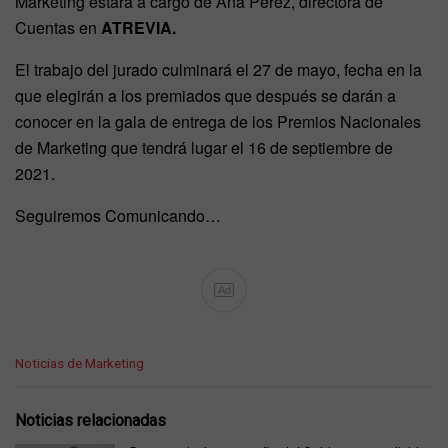
Marketing estará a cargo de Ana Pérez, directora de
Cuentas en
ATREVIA.
El trabajo del jurado culminará el 27 de mayo, fecha en la
que elegirán a los premiados que después se darán a
conocer en la gala de entrega de los Premios Nacionales
de Marketing que tendrá lugar el 16 de septiembre de
2021.
Seguiremos Comunicando…
Ad
C
Noticias de Marketing
a
t
e
Noticias relacionadas
g