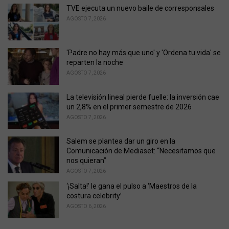
o
TVE ejecuta un nuevo baile de corresponsales
r
AGOSTO 7, 2026
i
e
s
'Padre no hay más que uno' y 'Ordena tu vida' se
:
reparten la noche
AGOSTO 7, 2026
La televisión lineal pierde fuelle: la inversión cae
un 2,8% en el primer semestre de 2026
AGOSTO 7, 2026
Salem se plantea dar un giro en la
Comunicación de Mediaset: “Necesitamos que
nos quieran”
AGOSTO 7, 2026
‘¡Salta!’ le gana el pulso a ‘Maestros de la
costura celebrity’
AGOSTO 6, 2026