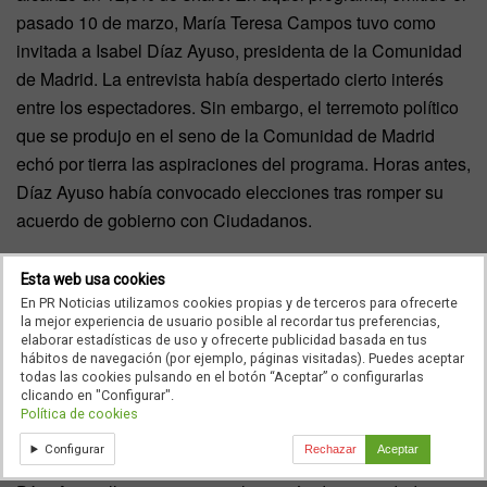
pasado 10 de marzo, María Teresa Campos tuvo como
invitada a Isabel Díaz Ayuso, presidenta de la Comunidad
de Madrid. La entrevista había despertado cierto interés
entre los espectadores. Sin embargo, el terremoto político
que se produjo en el seno de la Comunidad de Madrid
echó por tierra las aspiraciones del programa. Horas antes,
Díaz Ayuso había convocado elecciones tras romper su
acuerdo de gobierno con Ciudadanos.
De esta forma, la entrevista con María Teresa Campos
Esta web usa cookies
quedaba desactualizada, pues se había grabado varios
En PR Noticias utilizamos cookies propias y de terceros para ofrecerte
días antes. Además, durante la emisión de
La Campos
la mejor experiencia de usuario posible al recordar tus preferencias,
elaborar estadísticas de uso y ofrecerte publicidad basada en tus
móvil
, buena parte de la audiencia planteó sus dudas
hábitos de navegación (por ejemplo, páginas visitadas). Puedes aceptar
sobre los cinturones que protegían a la presentadora y a la
todas las cookies pulsando en el botón “Aceptar” o configurarlas
clicando en "Configurar".
presidenta de la Comunidad de Madrid. Los espectadores
Política de cookies
dudaban sobre si eran reglamentarios o no, una duda que
Configurar
Rechazar
Aceptar
la DGT aclaró vía Twitter: “María Teresa Campos e Isabel