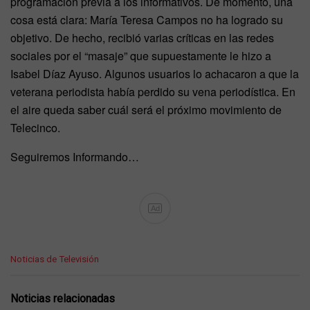
programación previa a los informativos. De momento, una
cosa está clara: María Teresa Campos no ha logrado su
objetivo. De hecho, recibió varias críticas en las redes
sociales por el “masaje” que supuestamente le hizo a
Isabel Díaz Ayuso. Algunos usuarios lo achacaron a que la
veterana periodista había perdido su vena periodística. En
el aire queda saber cuál será el próximo movimiento de
Telecinco.
Seguiremos Informando…
Ad
C
Noticias de Televisión
a
t
e
Noticias relacionadas
g