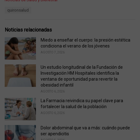
a
T
quironsalud
t
a
e
g
g
s
o
Noticias relacionadas
:
r
i
Miedo a enseñar el cuerpo: la presión estética
e
condiciona el verano de los jóvenes
s
AGOSTO 7, 2026
:
Un estudio longitudinal de la Fundación de
Investigación HM Hospitales identifica la
ventana de oportunidad para revertir la
obesidad infantil
AGOSTO 6, 2026
La Farmacia reivindica su papel clave para
fortalecer la salud de la población
AGOSTO 6, 2026
Dolor abdominal que va a más: cuándo puede
ser apendicitis