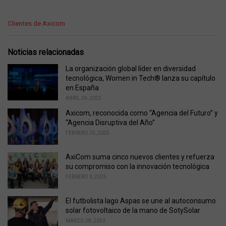
C
Clientes de Axicom
a
t
e
Noticias relacionadas
g
o
La organización global líder en diversidad
r
tecnológica, Women in Tech® lanza su capítulo
i
en España
e
ABRIL 24, 2025
s
Axicom, reconocida como “Agencia del Futuro” y
:
“Agencia Disruptiva del Año”
FEBRERO 25, 2025
AxiCom suma cinco nuevos clientes y refuerza
su compromiso con la innovación tecnológica
FEBRERO 3, 2025
El futbolista Iago Aspas se une al autoconsumo
solar fotovoltaico de la mano de SotySolar
MARZO 28, 2023