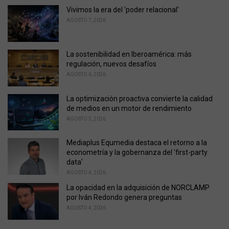
g
o
Vivimos la era del 'poder relacional'
r
AGOSTO 7, 2026
i
e
s
La sostenibilidad en Iberoamérica: más
:
regulación, nuevos desafíos
AGOSTO 6, 2026
La optimización proactiva convierte la calidad
de medios en un motor de rendimiento
AGOSTO 5, 2026
Mediaplus Equmedia destaca el retorno a la
econometría y la gobernanza del 'first-party
data'
AGOSTO 4, 2026
La opacidad en la adquisición de NORCLAMP
por Iván Redondo genera preguntas
AGOSTO 4, 2026