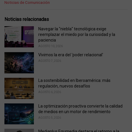
C
Noticias de Comunicación
a
t
e
Noticias relacionadas
g
o
Navegar la "niebla" tecnológica exige
r
reemplazar el miedo por la curiosidad y la
i
paciencia
e
AGOSTO 10, 2026
s
Vivimos la era del 'poder relacional'
:
AGOSTO 7, 2026
La sostenibilidad en Iberoamérica: más
regulación, nuevos desafíos
AGOSTO 6, 2026
La optimización proactiva convierte la calidad
de medios en un motor de rendimiento
AGOSTO 5, 2026
Mediaplus Equmedia destaca el retorno a la