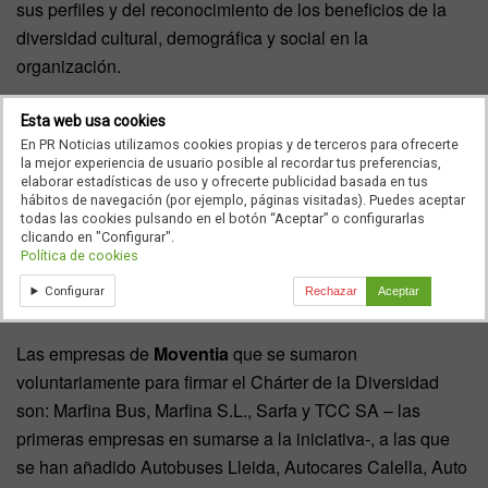
sus perfiles y del reconocimiento de los beneficios de la
diversidad cultural, demográfica y social en la
organización.
Formarlo, también expresa la voluntad de las compañías
Esta web usa cookies
en impulsar la implementación de políticas para favorecer
En PR Noticias utilizamos cookies propias y de terceros para ofrecerte
la mejor experiencia de usuario posible al recordar tus preferencias,
un entorno laboral libre de prejuicios y los programas de
elaborar estadísticas de uso y ofrecerte publicidad basada en tus
no discriminación de grupos desfavorecidos.
hábitos de navegación (por ejemplo, páginas visitadas). Puedes aceptar
todas las cookies pulsando en el botón “Aceptar” o configurarlas
clicando en "Configurar".
Estas son las empresas de Moventia
Política de cookies
que se sumaron al Chárter de la
Configurar
Rechazar
Aceptar
Diversidad
Las empresas de
Moventia
que se sumaron
voluntariamente para firmar el Chárter de la Diversidad
son: Marfina Bus, Marfina S.L., Sarfa y TCC SA – las
primeras empresas en sumarse a la iniciativa-, a las que
se han añadido Autobuses Lleida, Autocares Calella, Auto