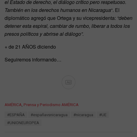
el Estado de derecho, el diálogo crítico pero respetuoso.
También en los derechos humanos en Nicaragua
“. El
diplomático agregó que Ortega y su vicepresidenta:
“deben
detener esta espiral, cambiar de rumbo, liberar a todos los
presos políticos y abrirse al diálogo”.
+ de 21 AÑOS diciendo
Seguiremos informando…
Ad
C
AMÉRICA
,
Prensa y Periodismo AMÉRICA
a
T
#ESPAÑA
#españavsnicaragua
#nicaragua
#UE
t
a
e
#UNIONEUROPEA
g
g
s
o
: