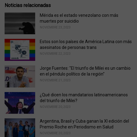
r
Noticias relacionadas
i
e
Mérida es el estado venezolano con más
s
muertes por suicidio
:
NOVIEMBRE 23, 2023
Estos son los países de América Latina con más
asesinatos de personas trans
NOVIEMBRE 22, 2023
Jorge Fuentes: "El triunfo de Milei es un cambio
en el péndulo político de la región"
NOVIEMBRE 21, 2023
¿Qué dicen los mandatarios latinoamericanos
del triunfo de Milei?
NOVIEMBRE 20, 2023
Argentina, Brasil y Cuba ganan la XI edición del
Premio Roche en Periodismo en Salud
NOVIEMBRE 20, 2023