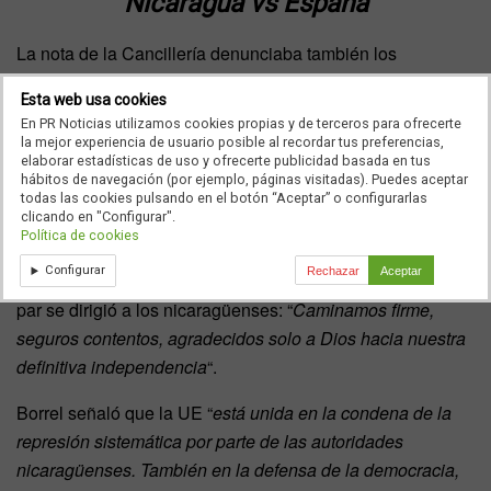
Nicaragua vs España
La nota de la Cancillería denunciaba también los
“crímenes de lesa humanidad, nunca investigados o
Esta web usa cookies
juzgados” de los GAL en los años 80 y la “feroz y brutal
En PR Noticias utilizamos cookies propias y de terceros para ofrecerte
historia colonial y neocolonial” de España, y concluye
la mejor experiencia de usuario posible al recordar tus preferencias,
elaborar estadísticas de uso y ofrecerte publicidad basada en tus
preguntándose “cómo es posible que, mentecatos al fin, se
hábitos de navegación (por ejemplo, páginas visitadas). Puedes aceptar
atrevan a dar lecciones de democracia, cuando ni son, ni
todas las cookies pulsando en el botón “Aceptar” o configurarlas
clicando en "Configurar".
dan ejemplo, ni cumplen con la verdad y la justicia”.
Política de cookies
Además acusa a España de hablar del país
Configurar
Rechazar
Aceptar
centroamericano “como si de una colonia se tratara”. A la
par se dirigió a los nicaragüenses: “
Caminamos firme,
seguros contentos, agradecidos solo a Dios hacia nuestra
definitiva independencia
“.
Borrel señaló que la UE “
está unida en la condena de la
represión sistemática por parte de las autoridades
nicaragüenses. También en la defensa de la democracia,