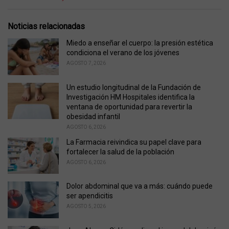
a
t
e
Noticias relacionadas
g
o
Miedo a enseñar el cuerpo: la presión estética
r
condiciona el verano de los jóvenes
i
AGOSTO 7, 2026
e
s
Un estudio longitudinal de la Fundación de
:
Investigación HM Hospitales identifica la
ventana de oportunidad para revertir la
obesidad infantil
AGOSTO 6, 2026
La Farmacia reivindica su papel clave para
fortalecer la salud de la población
AGOSTO 6, 2026
Dolor abdominal que va a más: cuándo puede
ser apendicitis
AGOSTO 5, 2026