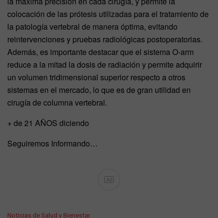
la máxima precisión en cada cirugía, y permite la
colocación de las prótesis utilizadas para el tratamiento de
la patología vertebral de manera óptima, evitando
reintervenciones y pruebas radiológicas postoperatorias.
Además, es importante destacar que el sistema O-arm
reduce a la mitad la dosis de radiación y permite adquirir
un volumen tridimensional superior respecto a otros
sistemas en el mercado, lo que es de gran utilidad en
cirugía de columna vertebral.
+ de 21 AÑOS diciendo
Seguiremos Informando…
Ad
C
Noticias de Salud y Bienestar