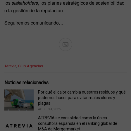
los
stakeholders
, los planes estratégicos de sostenibilidad
o la gestión de la reputación.
Seguiremos comunicando…
Ad
C
Atrevia
,
Club Agencias
a
t
e
Noticias relacionadas
g
o
Por qué el calor cambia nuestros residuos y qué
r
podemos hacer para evitar malos olores y
i
plagas
e
AGOSTO 4, 2026
s
ATREVIA se consolidad como la única
:
consultora española en el ranking global de
M&A de Mergermarket