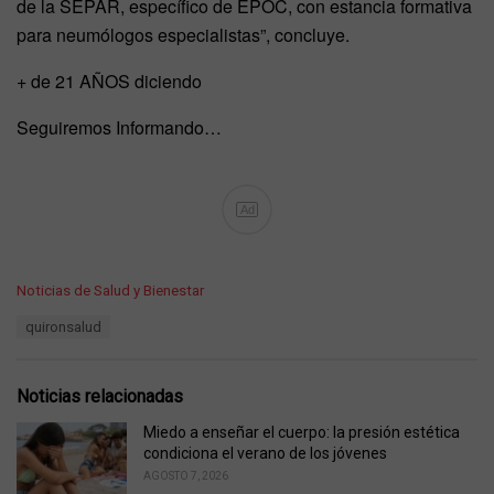
de la SEPAR, específico de EPOC, con estancia formativa
para neumólogos especialistas”, concluye.
+ de 21 AÑOS diciendo
Seguiremos Informando…
Ad
C
Noticias de Salud y Bienestar
a
T
quironsalud
t
a
e
g
g
s
o
Noticias relacionadas
:
r
i
Miedo a enseñar el cuerpo: la presión estética
e
condiciona el verano de los jóvenes
s
AGOSTO 7, 2026
: