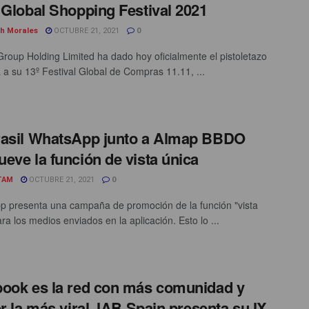
 Global Shopping Festival 2021
th Morales
OCTUBRE 21, 2021
0
Group Holding Limited ha dado hoy oficialmente el pistoletazo
a a su 13º Festival Global de Compras 11.11, ...
asil WhatsApp junto a Almap BBDO
eve la función de vista única
TAM
OCTUBRE 21, 2021
0
 presenta una campaña de promoción de la función "vista
ra los medios enviados en la aplicación. Esto lo ...
ook es la red con más comunidad y
er la más viral. IAB Spain presenta su IX