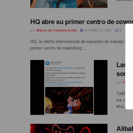
HQ abre su primer centro de cowo
por
Marco de Comunicación
OCTUBRE 21, 2021
0
HQ, la oferta internacional de espacios de trabajo flex
primer centro de coworking ...
Las b
son t
por
Carle
Twitter 
los usua
#InLoveC
Aliba