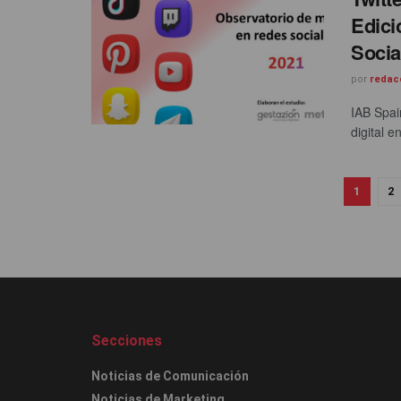
Edici
Socia
por
redac
IAB Spai
digital 
1
2
Secciones
Noticias de Comunicación
Noticias de Marketing