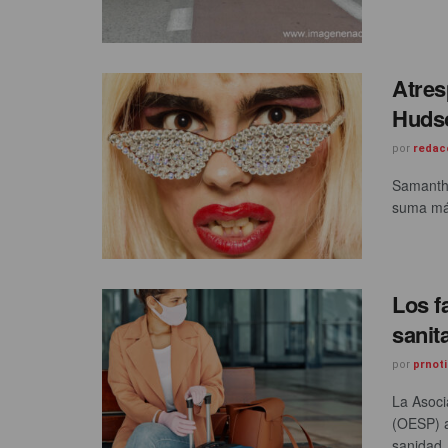
Atres
Hudso
por
redac
Samanth
suma más
Los f
sanit
por
prnoti
La Asoci
(OESP) a
sanidad, 