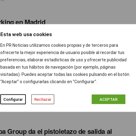
rking en Madrid
Esta web usa cookies
ibles diseñados para fomentar la productividad, ha abierto su
En PR Noticias utilizamos cookies propias y de terceros para
ofrecerte la mejor experiencia de usuario posible al recordar tus
preferencias, elaborar estadísticas de uso y ofrecerte publicidad
ibliotecas más emblemáticas de España
basada en tus hábitos de navegación (por ejemplo, páginas
endencia en Twitter
visitadas). Puedes aceptar todas las cookies pulsando en el botón
“Aceptar” o configurarlas clicando en "Configurar".
th Morales
OCTUBRE 21, 2021
0
España está celebrado el Día Internacional de las Bibliotecas y
Configurar
Rechazar
ACEPTAR
rios están haciendo tendencia los hashtag
onMiBiblioteca y ...
ba Group da el pistoletazo de salida al