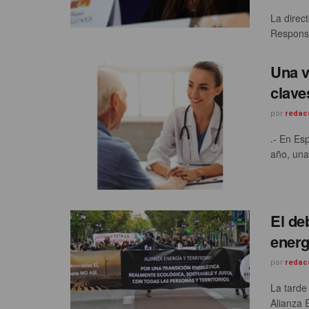
La direc
Responsab
Una v
clave
por
redac
.- En Es
año, una
El de
energ
por
redac
La tarde
Alianza 