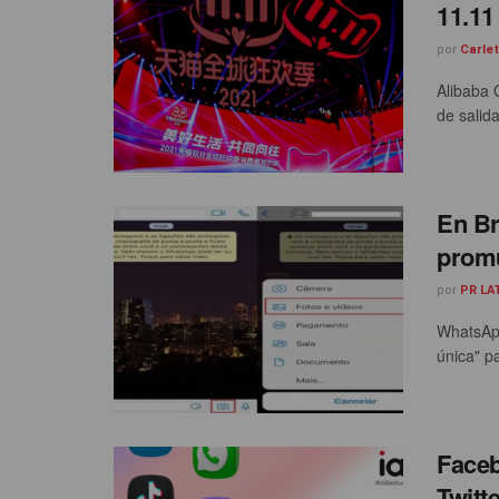
11.11
por
Carle
Alibaba 
de salid
En Br
promu
por
PR LA
WhatsApp
única" pa
Faceb
Twitt