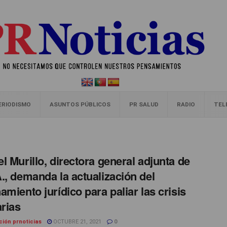
ERIODISMO
ASUNTOS PÚBLICOS
PR SALUD
RADIO
TEL
l Murillo, directora general adjunta de
., demanda la actualización del
amiento jurídico para paliar las crisis
arias
ción prnoticias
OCTUBRE 21, 2021
0