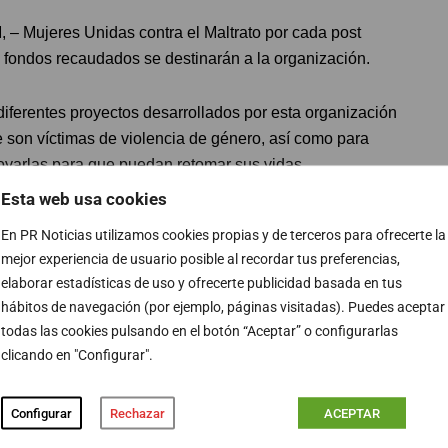
 – Mujeres Unidas contra el Maltrato por cada post
 fondos recaudados se destinarán a la organización.
 diferentes proyectos desarrollados por esta organización
e son víctimas de violencia de género, así como para
oyarlas para que puedan retomar sus vidas.
Esta web usa cookies
ilenciosa. Y en Avon creemos que el primer paso
En PR Noticias utilizamos cookies propias y de terceros para ofrecerte la
ndencia económica para las mujeres que la sufren.
mejor experiencia de usuario posible al recordar tus preferencias,
torno labor­­al flexible para que estas mujeres
elaborar estadísticas de uso y ofrecerte publicidad basada en tus
oma y saludable, si no que colaboramos
hábitos de navegación (por ejemplo, páginas visitadas). Puedes aceptar
 asociaciones y refugios.”, afirma
Mateo Lecocq
,
todas las cookies pulsando en el botón “Aceptar” o configurarlas
clicando en "Configurar".
te a la violencia de género y alzar la voz de las
Configurar
Rechazar
ACEPTAR
ondos obtenidos con el pintalabios
Speak Out
, que