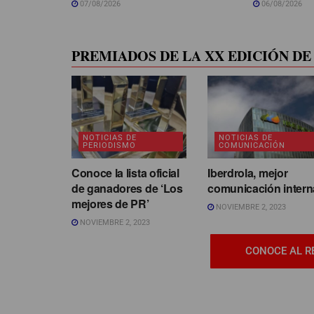
07/08/2026
06/08/2026
PREMIADOS DE LA XX EDICIÓN DE 
NOTICIAS DE
NOTICIAS DE
PERIODISMO
COMUNICACIÓN
Conoce la lista oficial
Iberdrola, mejor
de ganadores de ‘Los
comunicación intern
mejores de PR’
NOVIEMBRE 2, 2023
NOVIEMBRE 2, 2023
CONOCE AL R