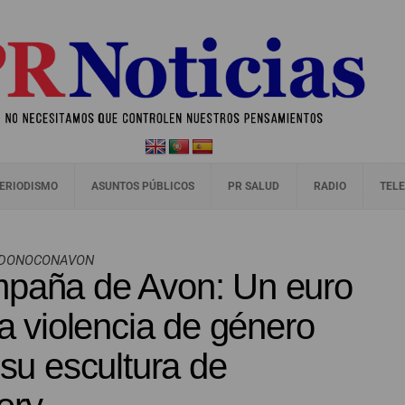
ERIODISMO
ASUNTOS PÚBLICOS
PR SALUD
RADIO
TELE
YODONOCONAVON
mpaña de Avon: Un euro
la violencia de género
 su escultura de