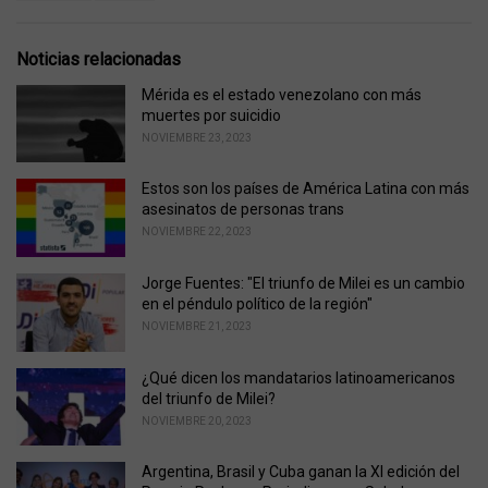
a
e
g
g
s
o
Noticias relacionadas
:
r
i
Mérida es el estado venezolano con más
e
muertes por suicidio
s
NOVIEMBRE 23, 2023
:
Estos son los países de América Latina con más
asesinatos de personas trans
NOVIEMBRE 22, 2023
Jorge Fuentes: "El triunfo de Milei es un cambio
en el péndulo político de la región"
NOVIEMBRE 21, 2023
¿Qué dicen los mandatarios latinoamericanos
del triunfo de Milei?
NOVIEMBRE 20, 2023
Argentina, Brasil y Cuba ganan la XI edición del