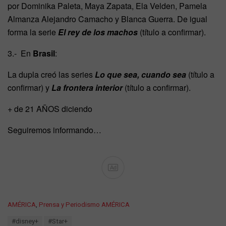
por Dominika Paleta, Maya Zapata, Ela Velden, Pamela
Almanza Alejandro Camacho y Blanca Guerra. De igual
forma la serie
El rey de los machos
(título a confirmar).
3.- En
Brasil
:
La dupla creó las series
Lo que sea, cuando sea
(título a
confirmar) y
La frontera interior
(título a confirmar).
+ de 21 AÑOS diciendo
Seguiremos informando…
Ad
C
AMÉRICA
,
Prensa y Periodismo AMÉRICA
a
T
#disney+
#Star+
t