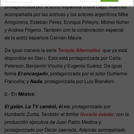
protagonizada por la actriz española Clara Lago. Además
acompañada por las actrices y los actores argentinos Mike
Amigorena, Esteban Pérez, Enrique Piñeyro, Michel Noher
y Andrea Frigerio. También con la colaboración especial
de la actriz española Carmen Maura.
De igual manera la serie
Terapia Alternativa
que ya está
disponible en Star+. Esta está protagonizada por Carla
Peterson, Benjamín Vicuña y Eugenia Suárez. De igual
forma
El encargado
, protagonizada por el actor Guillermo
Francella; y
Nada
, protagonizada por Luis Brandoni.
2.- En
México
:
El galán. La TV cambió, él no
, protagonizado por
Humberto Zurita. También el thriller
Horario estelar
, con la
producción ejecutiva de Juan Pablo Medina y
protagonizado por Óscar Jaenada. Además acompañado