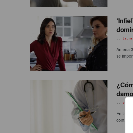
‘Infie
domi
por
Laura
Antena 3
se impon
¿Cómo
damos
por
prnoti
En la se
contagio