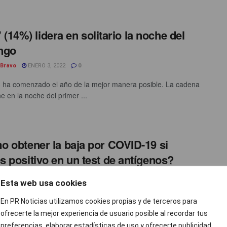
l’ (14%) lidera en solitario la noche del
ngo
 Bravo
ENERO 3, 2022
0
 ha comenzado el año de la mejor manera posible. La cadena
e en la noche del primer ...
 obtener la baja por COVID-19 si
 positivo en un test de antígenos?
cias
ENERO 3, 2022
0
Esta web usa cookies
xta ola de la pandemia, la variante ómicron está dejando
En PR Noticias utilizamos cookies propias y de terceros para
s en España que baten récords día tras ...
ofrecerte la mejor experiencia de usuario posible al recordar tus
preferencias, elaborar estadísticas de uso y ofrecerte publicidad