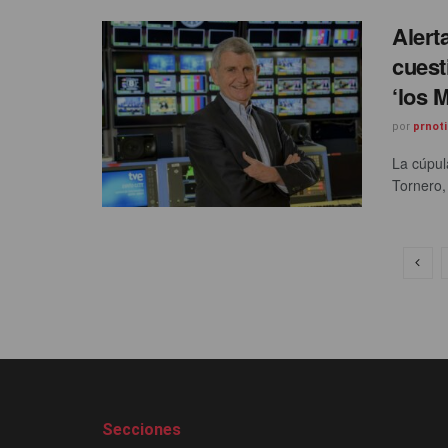
Alert
cuest
‘los 
por
prnoti
La cúpul
Tornero,
Secciones