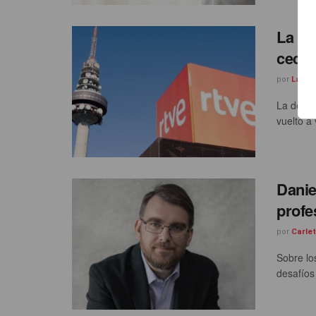
La 1 
cedie
por
Laura
La despe
vuelto a
Danie
profe
por
Carle
Sobre lo
desafíos