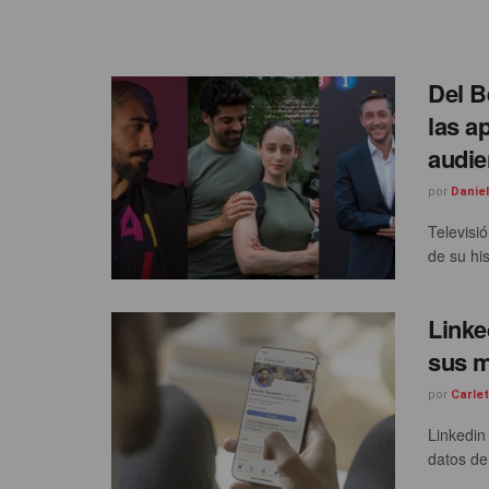
Del B
las a
audie
por
Danie
Televisi
de su hi
Linke
sus m
por
Carle
Linkedin
datos de