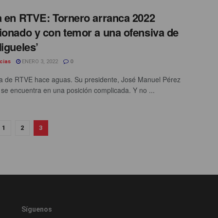
a en RTVE: Tornero arranca 2022
ionado y con temor a una ofensiva de
Migueles’
cias
ENERO 3, 2022
0
a de RTVE hace aguas. Su presidente, José Manuel Pérez
 se encuentra en una posición complicada. Y no ...
1
2
3
Síguenos