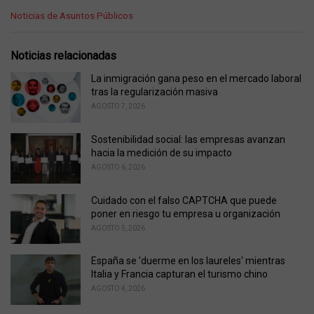
C
Noticias de Asuntos Públicos
a
t
e
Noticias relacionadas
g
o
La inmigración gana peso en el mercado laboral
r
tras la regularización masiva
i
AGOSTO 7, 2026
e
s
Sostenibilidad social: las empresas avanzan
:
hacia la medición de su impacto
AGOSTO 6, 2026
Cuidado con el falso CAPTCHA que puede
poner en riesgo tu empresa u organización
AGOSTO 5, 2026
España se 'duerme en los laureles' mientras
Italia y Francia capturan el turismo chino
AGOSTO 4, 2026