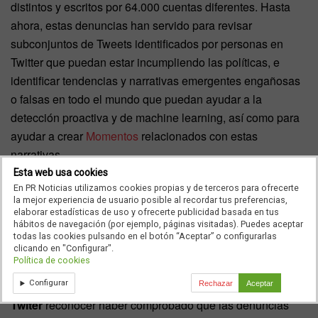
distintos y escritos por 64.000 cuentas diferentes. Hasta
ahora, estas denuncias han servido para revisar
subconjuntos de Tweets identificados por personas en
Twitter que puedan estar incumpliendo las políticas, e
identificar tendencias y narrativas emergentes engañosas
o falsas en todo el mundo que puedan ayudar a la
detección proactiva y de machine learning, así como para
ayudar a crear
Momentos
relacionados con estas
narrativas.
Esta web usa cookies
Twitter
advierte que en esta fase de pruebas y mientras
En PR Noticias utilizamos cookies propias y de terceros para ofrecerte
sigan ampliando el experimento, es posible que no se
la mejor experiencia de usuario posible al recordar tus preferencias,
elaborar estadísticas de uso y ofrecerte publicidad basada en tus
tomen medidas ni puedan responder a cada denuncia
hábitos de navegación (por ejemplo, páginas visitadas). Puedes aceptar
todas las cookies pulsando en el botón “Aceptar” o configurarlas
realizada.
clicando en "Configurar".
Política de cookies
Lo aprendido
Configurar
Rechazar
Aceptar
Twiter
reconocer haber comprobado que las denuncias