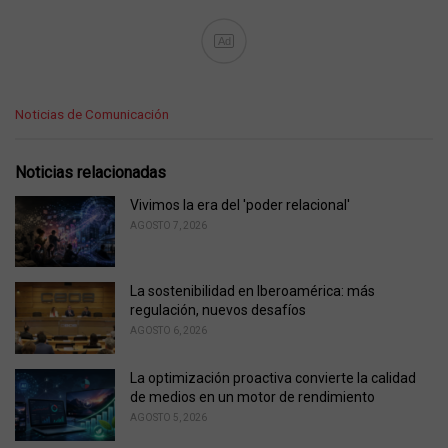
Ad
C
Noticias de Comunicación
a
t
e
Noticias relacionadas
g
o
Vivimos la era del 'poder relacional'
r
AGOSTO 7, 2026
i
e
s
La sostenibilidad en Iberoamérica: más
:
regulación, nuevos desafíos
AGOSTO 6, 2026
La optimización proactiva convierte la calidad
de medios en un motor de rendimiento
AGOSTO 5, 2026