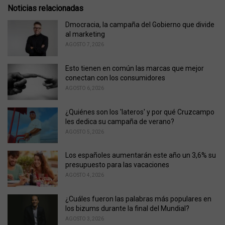
e
Noticias relacionadas
g
o
Dmocracia, la campaña del Gobierno que divide
r
al marketing
i
AGOSTO 7, 2026
e
s
Esto tienen en común las marcas que mejor
:
conectan con los consumidores
AGOSTO 6, 2026
¿Quiénes son los 'lateros' y por qué Cruzcampo
les dedica su campaña de verano?
AGOSTO 5, 2026
Los españoles aumentarán este año un 3,6% su
presupuesto para las vacaciones
AGOSTO 4, 2026
¿Cuáles fueron las palabras más populares en
los bizums durante la final del Mundial?
AGOSTO 3, 2026